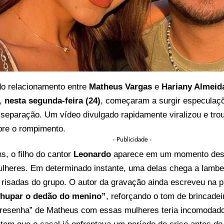
do relacionamento entre
Matheus Vargas
e
Hariany Almeid
e,
nesta segunda-feira (24)
, começaram a surgir especulaçõ
separação. Um vídeo divulgado rapidamente viralizou e tro
bre o rompimento.
- Publicidade -
, o filho do cantor
Leonardo
aparece em um momento desc
lheres. Em determinado instante, uma delas chega a lamber 
 risadas do grupo. O autor da gravação ainda escreveu na 
chupar o dedão do menino”
, reforçando o tom de brincade
“resenha” de Matheus com essas mulheres teria incomodad