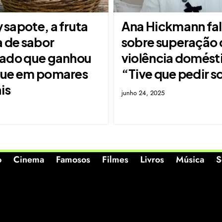
sapote, a fruta
Ana Hickmann fa
a de sabor
sobre superação 
ado que ganhou
violência domést
ue em pomares
“Tive que pedir s
is
junho 24, 2025
6
o
Cinema
Famosos
Filmes
Livros
Música
S