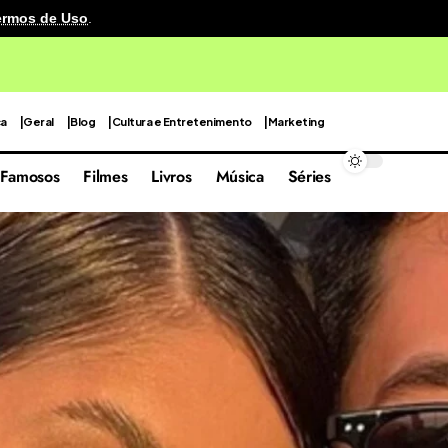
ermos de Uso
.
cenografia reutilizável em sua quarta edição focada nas 
ca
Geral
Blog
Cultura e Entretenimento
Marketing
Famosos
Filmes
Livros
Música
Séries