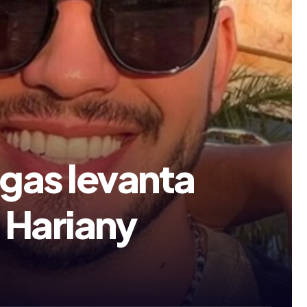
gas levanta
 Hariany