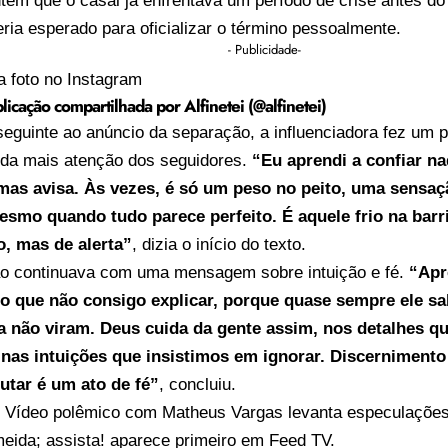
tem que o casal já enfrentava um período de crise antes do
teria esperado para oficializar o término pessoalmente.
- Publicidade-
a foto no Instagram
icação compartilhada por Alfinetei (@alfinetei)
guinte ao anúncio da separação, a influenciadora fez um po
da mais atenção dos seguidores.
“Eu aprendi a confiar na
 mas avisa. Às vezes, é só um peso no peito, uma sensaç
esmo quando tudo parece perfeito. É aquele frio na barr
, mas de alerta”
, dizia o início do texto.
ão continuava com uma mensagem sobre intuição e fé.
“Apr
o que não consigo explicar, porque quase sempre ele s
a não viram. Deus cuida da gente assim, nos detalhes q
nas intuições que insistimos em ignorar. Discernimento
cutar é um ato de fé”
, concluiu.
o
Vídeo polêmico com Matheus Vargas levanta especulações
eida; assista!
aparece primeiro em
Feed TV
.