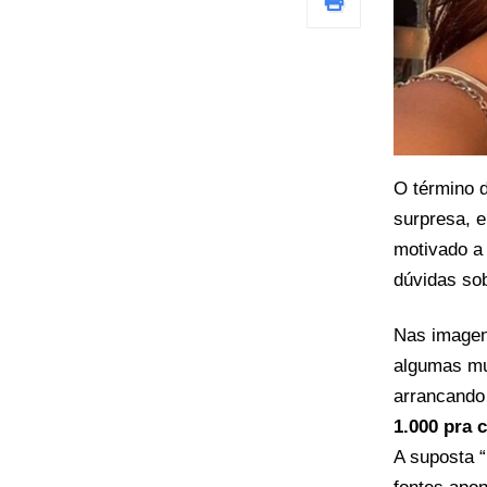
O término 
surpresa, 
motivado a 
dúvidas so
Nas imagens
algumas mu
arrancando
1.000 pra 
A suposta 