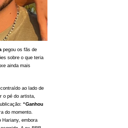
a
pegou os fãs de
es sobre o que teria
uxe ainda mais
ontraído ao lado de
o pé do artista,
publicação:
“Ganhou
ira do momento.
o Hariany, embora