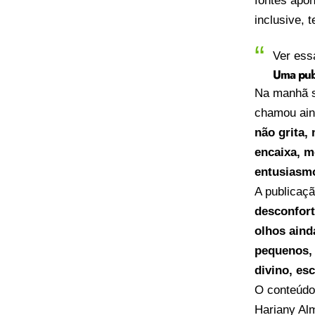
fontes apon
inclusive, 
Ver ess
Uma publ
Na manhã se
chamou ain
não grita,
encaixa, m
entusiasmo
A publicaç
desconfort
olhos aind
pequenos, 
divino, es
O conteúd
Hariany Alm