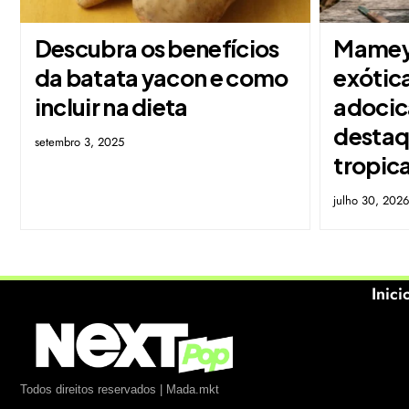
Descubra os benefícios
Mamey 
da batata yacon e como
exótic
incluir na dieta
adocic
destaq
setembro 3, 2025
tropica
julho 30, 202
Inici
Todos direitos reservados | Mada.mkt