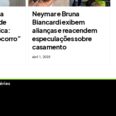
la
Neymar e Bruna
de
Biancardi exibem
ica:
alianças e reacendem
ocorro”
especulações sobre
casamento
abril 1, 2025
éries