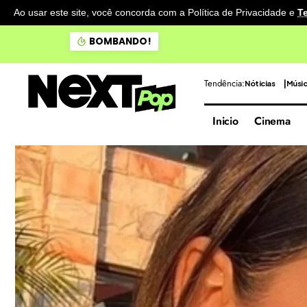
Ao usar este site, você concorda com a Política de Privacidade
e
T
Doce Maravilha apresenta 
BOMBANDO!
Tendência:
Nóticias
Músi
Inicio
Cinema