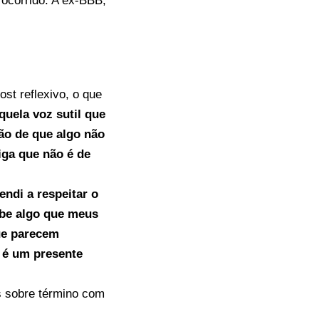
 ocorrido. A ex-BBB,
st reflexivo, o que
quela voz sutil que
ão de que algo não
iga que não é de
endi a respeitar o
abe algo que meus
ue parecem
 é um presente
 sobre término com