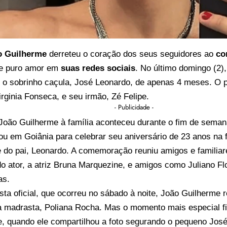
o Guilherme
derreteu o coração dos seus seguidores ao
co
e puro amor em
suas redes sociais
. No último domingo (2),
 o sobrinho caçula, José Leonardo, de apenas 4 meses. O p
rginia Fonseca, e seu irmão, Zé Felipe.
- Publicidade -
 João Guilherme à família aconteceu durante o fim de seman
u em Goiânia para celebrar seu aniversário de 23 anos na 
 do pai, Leonardo. A comemoração reuniu amigos e familiare
o ator, a atriz Bruna Marquezine, e amigos como Juliano F
as.
sta oficial, que ocorreu no sábado à noite, João Guilherme
a madrasta, Poliana Rocha. Mas o momento mais especial fi
e, quando ele compartilhou a foto segurando o pequeno José