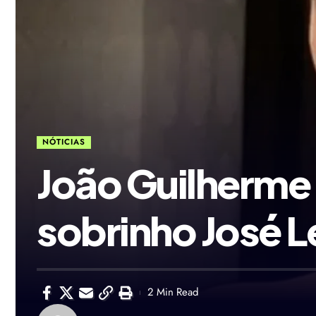
NÓTICIAS
João Guilherme 
sobrinho José 
2 Min Read