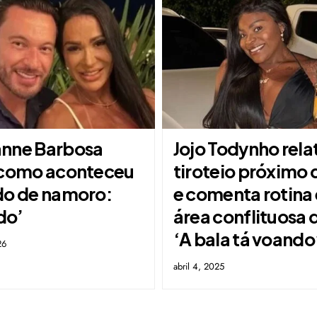
nne Barbosa
Jojo Todynho rela
 como aconteceu
tiroteio próximo 
do de namoro:
e comenta rotina
ndo’
área conflituosa 
‘A bala tá voando
26
abril 4, 2025