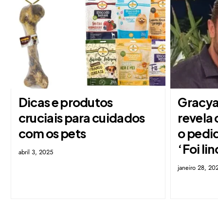
Dicas e produtos
Gracya
cruciais para cuidados
revela
com os pets
o pedi
‘Foi li
abril 3, 2025
janeiro 28, 20