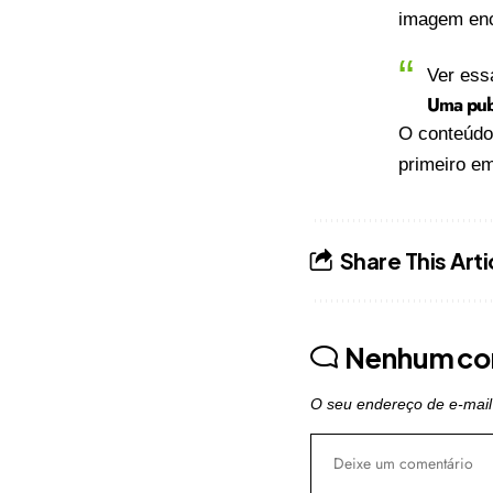
imagem enca
Ver ess
Uma publ
O conteúd
primeiro e
Share This Arti
Nenhum co
O seu endereço de e-mail