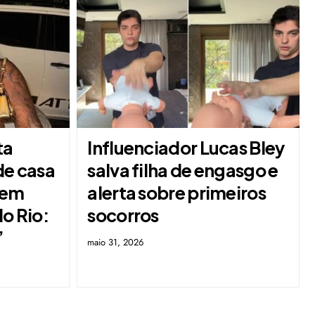
ta
Influenciador Lucas Bley
de casa
salva filha de engasgo e
 em
alerta sobre primeiros
do Rio:
socorros
’
maio 31, 2026