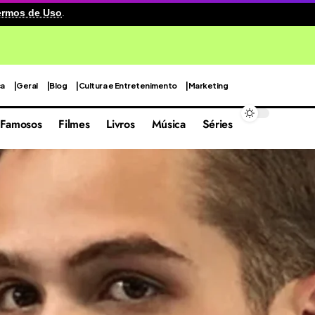
ermos de Uso
.
ca em 4º lugar entre as praias mais bonitas do mundo
ca
Geral
Blog
Cultura e Entretenimento
Marketing
Famosos
Filmes
Livros
Música
Séries