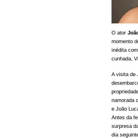
O ator
Joã
momento d
inédita com
cunhada, Vi
A visita de
desembarco
propriedade
namorada d
e João Luc
Antes da fe
surpresa d
dia seguint