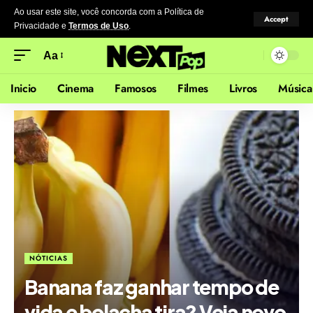
Ao usar este site, você concorda com a Política de
Accept
Privacidade
e
Termos de Uso
.
Aa
Inicio
Cinema
Famosos
Filmes
Livros
Música
NÓTICIAS
Banana faz ganhar tempo de
vida e bolacha tira? Veja novo