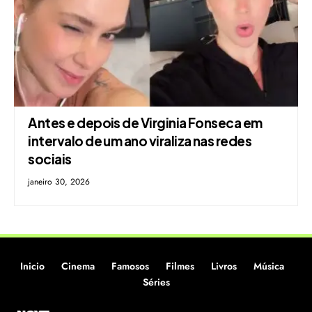
Antes e depois de Virginia Fonseca em
intervalo de um ano viraliza nas redes
sociais
janeiro 30, 2026
Inicio
Cinema
Famosos
Filmes
Livros
Música
Séries