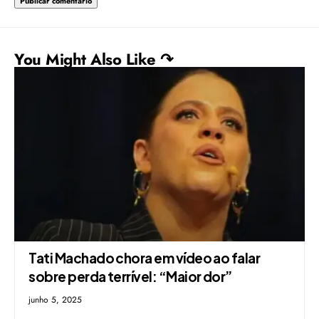
You Might Also Like ↷
Tati Machado chora em vídeo ao falar
sobre perda terrível: “Maior dor”
junho 5, 2025