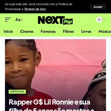
Ao usar este site, você concorda com a Política de
Accept
Privacidade
e
Termos de Uso
.
Aa
Inicio
Cinema
Famosos
Filmes
Livros
Música
NÓTICIAS
Rapper G$ Lil Ronnie e sua
filha de 5 anos são mortos a