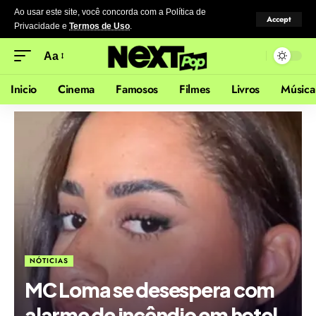
Ao usar este site, você concorda com a Política de
Accept
Privacidade
e
Termos de Uso
.
Aa
Inicio
Cinema
Famosos
Filmes
Livros
Música
NÓTICIAS
MC Loma se desespera com
alarme de incêndio em hotel