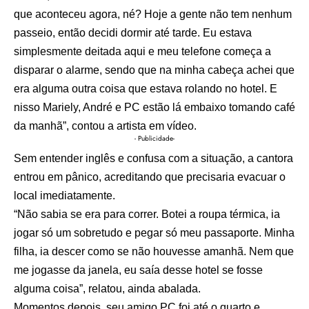
que aconteceu agora, né? Hoje a gente não tem nenhum
passeio, então decidi dormir até tarde. Eu estava
simplesmente deitada aqui e meu telefone começa a
disparar o alarme, sendo que na minha cabeça achei que
era alguma outra coisa que estava rolando no hotel. E
nisso Mariely, André e PC estão lá embaixo tomando café
da manhã”, contou a artista em vídeo.
- Publicidade-
Sem entender inglês e confusa com a situação, a cantora
entrou em pânico, acreditando que precisaria evacuar o
local imediatamente.
“Não sabia se era para correr. Botei a roupa térmica, ia
jogar só um sobretudo e pegar só meu passaporte. Minha
filha, ia descer como se não houvesse amanhã. Nem que
me jogasse da janela, eu saía desse hotel se fosse
alguma coisa”, relatou, ainda abalada.
Momentos depois, seu amigo PC foi até o quarto e