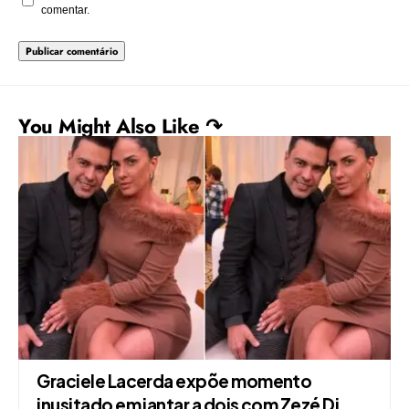
comentar.
You Might Also Like ↷
Graciele Lacerda expõe momento
inusitado em jantar a dois com Zezé Di