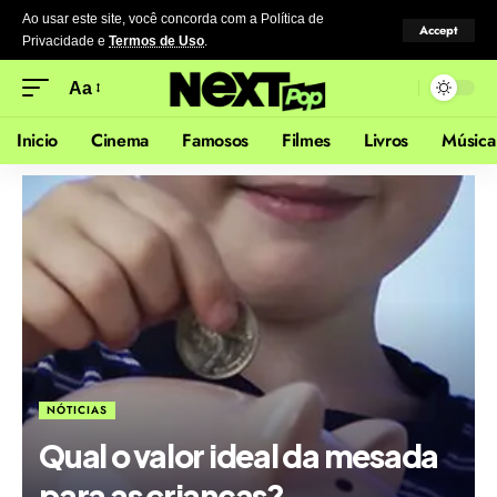
Ao usar este site, você concorda com a Política de
Accept
Privacidade
e
Termos de Uso
.
Aa
Inicio
Cinema
Famosos
Filmes
Livros
Música
NÓTICIAS
Qual o valor ideal da mesada
para as crianças?