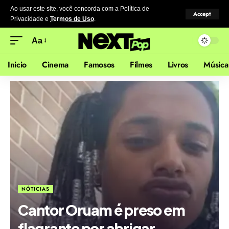
Ao usar este site, você concorda com a Política de
Accept
Privacidade
e
Termos de Uso
.
Aa
Inicio
Cinema
Famosos
Filmes
Livros
Música
NÓTICIAS
Cantor Oruam é preso em
flagrante por abrigar