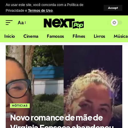
Ao usar este site, você concorda com a Política de
Accept
Privacidade
e
Termos de Uso
.
Aa
Inicio
Cinema
Famosos
Filmes
Livros
Música
NÓTICIAS
Novo romance de mãe de
Virginia Fonseca abandonou