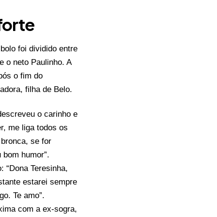
forte
lo foi dividido entre
e o neto Paulinho. A
pós o fim do
ora, filha de Belo.
descreveu o carinho e
r, me liga todos os
bronca, se for
u bom humor”.
: “Dona Teresinha,
stante estarei sempre
go. Te amo”.
óxima com a ex-sogra,