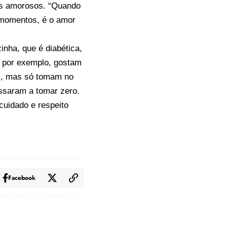
os amorosos. “Quando
s momentos, é o amor
nha, que é diabética,
a, por exemplo, gostam
am, mas só tomam no
assaram a tomar zero.
cuidado e respeito
Facebook