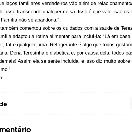
ue laços familiares verdadeiros vão além de relacionament
e, isso transcende qualquer coisa. Isso é que vale, são o
 Família não se abandona.”
também comentou sobre os cuidados com a saúde de Terezi
mília adaptou a rotina alimentar para incluí-la: “Lá em cas
it, fat e qualquer uma. Refrigerante é algo que todos gost
na. Dona Teresinha é diabética e, por causa dela, todos p
demais! Assim ela se sente incluída, e isso diz muito sobre 
imo.”
o:
cle
mentário