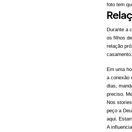
foto tem q
Relaç
Durante a c
os filhos d
relação pr
casamento.
Em uma hom
a conexão c
dias, mand
preciso. M
Nos storie
peço a Deu
aqui. Esta
A influenci