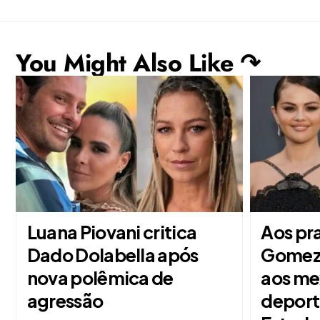
You Might Also Like ↷
Luana Piovani critica
Aos pr
Dado Dolabella após
Gomez 
nova polêmica de
aos mex
agressão
deport