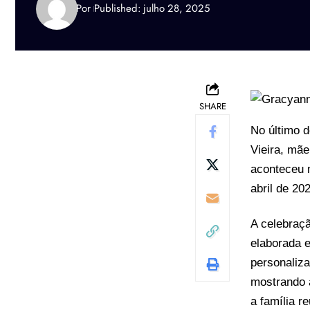
Por
Published: julho 28, 2025
SHARE
No último 
Vieira, mã
aconteceu 
abril de 20
A celebraç
elaborada e
personaliza
mostrando 
a família r