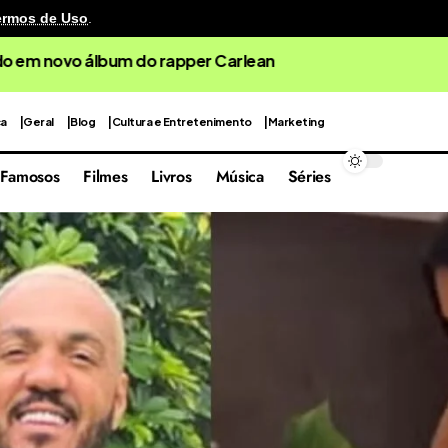
ermos de Uso
.
cenografia reutilizável em sua quarta edição focada nas 
ca
Geral
Blog
Cultura e Entretenimento
Marketing
Famosos
Filmes
Livros
Música
Séries