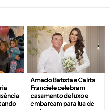
Amado Batista e Calita
ria
Franciele celebram
usência
casamento de luxo e
ltando
embarcam para lua de