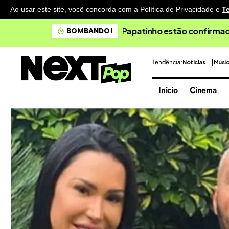
Ao usar este site, você concorda com a Política de Privacidade
e
T
Doce Maravilha apresenta 
BOMBANDO!
Tendência:
Nóticias
Músi
Inicio
Cinema