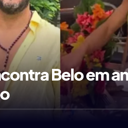
ontra Belo em ani
eo