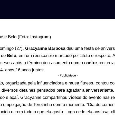
domingo (27),
Gracyanne Barbosa
deu uma festa de anivers
e de
Belo
, em um reencontro marcado por afeto e respeito.
meses após o término do casamento com o
cant
o
r
, encerr
24, após 16 anos juntos.
- Publicidade -
ão, organizada pela influenciadora e musa fitness, contou 
 diversos detalhes pensados para agradar a aniversariante
do e açaí. Gracyanne compartilhou vídeos do evento nas re
a empolgação de Terezinha com o momento. “Dia de comemo
eunida e com tudo o que ela gosta. Logo cedo ela ansiosa, ol