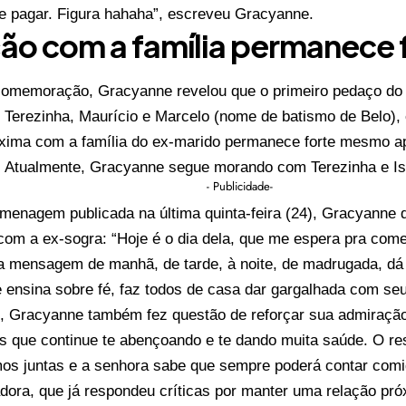
ue pagar. Figura hahaha”, escreveu Gracyanne.
ão com a família permanece 
omemoração, Gracyanne revelou que o primeiro pedaço do bo
e Terezinha, Maurício e Marcelo (nome de batismo de Belo), 
óxima com a família do ex-marido permanece forte mesmo a
 Atualmente, Gracyanne segue morando com Terezinha e Isad
- Publicidade-
enagem publicada na última quinta-feira (24), Gracyanne 
om a ex-sogra: “Hoje é o dia dela, que me espera pra come
a mensagem de manhã, de tarde, à noite, de madrugada, dá 
e ensina sobre fé, faz todos de casa dar gargalhada com se
s, Gracyanne também fez questão de reforçar sua admiração
s que continue te abençoando e te dando muita saúde. O re
mos juntas e a senhora sabe que sempre poderá contar comi
adora, que já respondeu críticas por manter uma relação pr