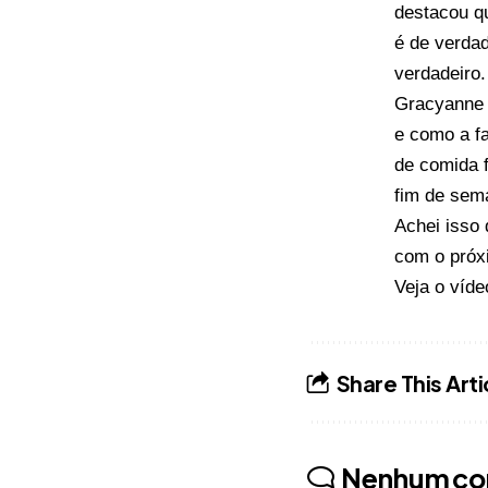
destacou q
é de verdad
verdadeiro.
Gracyanne 
e como a fa
de comida f
fim de sema
Achei isso 
com o próx
Veja o víde
Share This Arti
Nenhum co