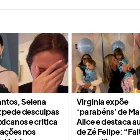
antos, Selena
Virginia expõe
pede desculpas
‘parabéns’ de Ma
icanos e critica
Alice e destaca a
ações nos
de Zé Felipe: “Fa