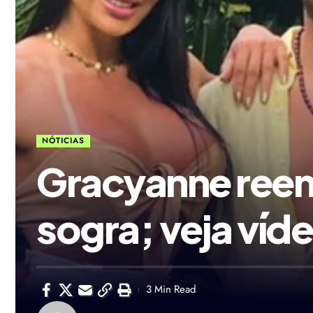
NÓTICIAS
Gracyanne reenc
sogra; veja víd
3 Min Read