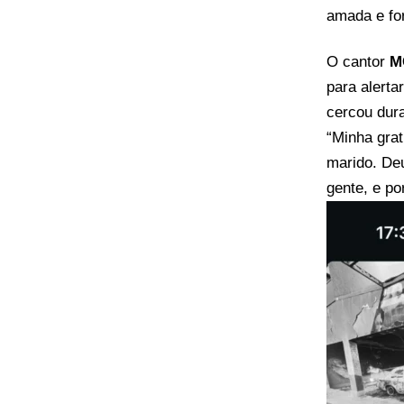
amada e for
O cantor
M
para alerta
cercou dura
“Minha grat
marido. Deu
gente, e po