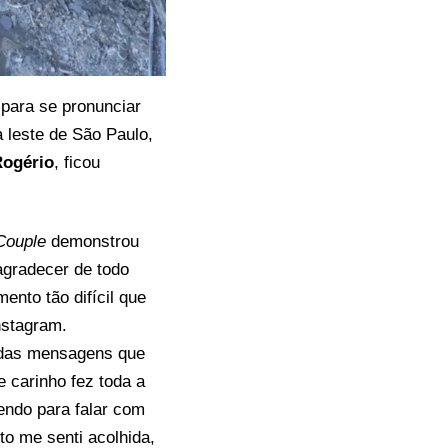
s para se pronunciar
a leste de São Paulo,
ogério
, ficou
Couple
demonstrou
agradecer de todo
nto tão difícil que
nstagram.
 das mensagens que
 carinho fez toda a
endo para falar com
to me senti acolhida,