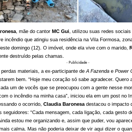
aronesa
, mãe do cantor
MC Gui
, utilizou suas redes sociai
e incêndio que atingiu sua residência na Vila Formosa, zon
este domingo (12). O imóvel, onde ela vive com o marido,
R
nte destruído pelas chamas.
- Publicidade -
perdas materiais, a ex-participante de
A Fazenda
e
Power 
 estarem bem. “Hoje meu coração só sabe agradecer. Quero 
cada um de vocês que se preocupou com a gente nesse mome
om o incêndio na minha casa”, iniciou ela em um post no I
essando o ocorrido,
Claudia Baronesa
destacou o impacto
s seguidores: “Cada mensagem, cada ligação, cada gesto de
Ainda estou me organizando e, assim que puder, vou aparec
ais calma. Mas não poderia deixar de vir aqui dizer o quan