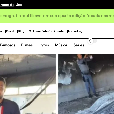
ermos de Uso
.
cenografia reutilizável em sua quarta edição focada nas 
ca
Geral
Blog
Cultura e Entretenimento
Marketing
Famosos
Filmes
Livros
Música
Séries