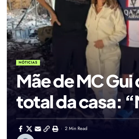
NÓTICIAS
Mãe de MC Gui q
total da casa: 
2 Min Read