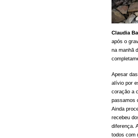
Claudia B
após o grav
na manhã d
completame
Apesar das 
alívio por
coração a 
passamos c
Ainda proc
recebeu do
diferença. 
todos com m