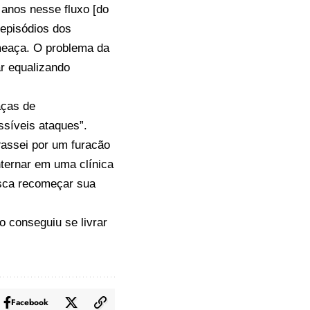
 anos nesse fluxo [do
 episódios dos
ameaça. O problema da
ar equalizando
aças de
ssíveis ataques”.
Passei por um furacão
nternar em uma clínica
busca recomeçar sua
o conseguiu se livrar
Facebook