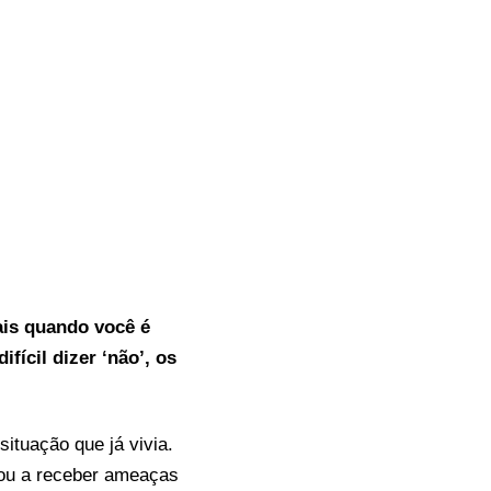
mais quando você é
fícil dizer ‘não’, os
ituação que já vivia.
sou a receber ameaças