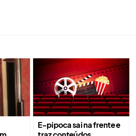
E-pipoca sai na frente e
em
traz conteúdos