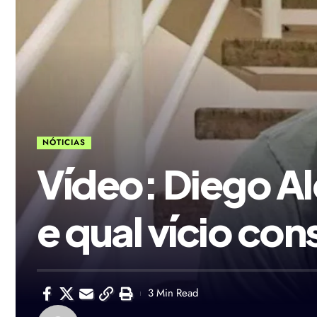
NÓTICIAS
Vídeo: Diego A
e qual vício cons
3 Min Read