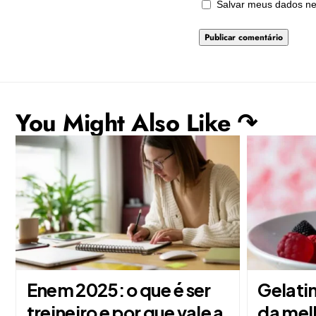
Salvar meus dados ne
You Might Also Like ↷
Enem 2025: o que é ser
Gelatin
treineiro e por que vale a
da mel