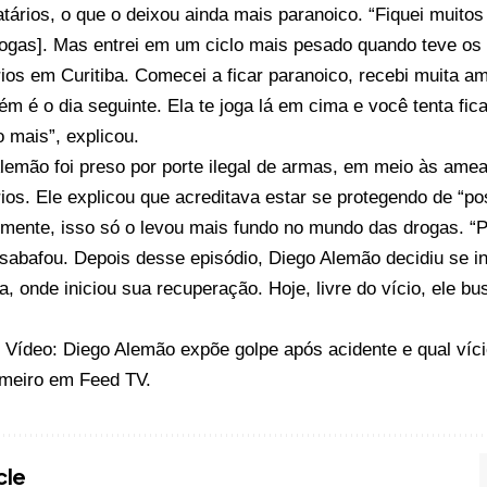
atários, o que o deixou ainda mais paranoico. “Fiquei muitos
rogas]. Mas entrei em um ciclo mais pesado quando teve os
rios em Curitiba. Comecei a ficar paranoico, recebi muita 
m é o dia seguinte. Ela te joga lá em cima e você tenta fic
 mais”, explicou.
lemão foi preso por porte ilegal de armas, em meio às ame
rios. Ele explicou que acreditava estar se protegendo de “po
zmente, isso só o levou mais fundo no mundo das drogas. “
esabafou. Depois desse episódio, Diego Alemão decidiu se i
ia, onde iniciou sua recuperação. Hoje, livre do vício, ele 
o
Vídeo: Diego Alemão expõe golpe após acidente e qual víci
imeiro em
Feed TV
.
cle