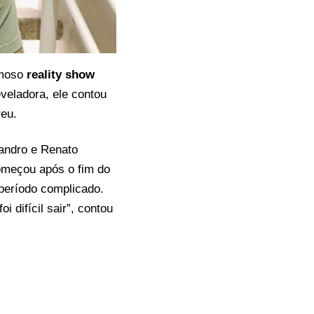
amoso
reality show
veladora, ele contou
reu.
landro e Renato
começou após o fim do
período complicado.
 difícil sair”, contou