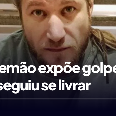
lemão expõe golp
eguiu se livrar