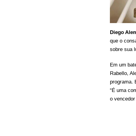
Diego Ale
que o consa
sobre sua l
Em um bate
Rabello, Al
programa. 
“É uma comb
o vencedor