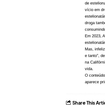
de estelion
vício em d
estelionatá
droga també
consumindo
Em 2023, A
estelionatá
Mas, infeli
e tanto”, d
na Califórn
vida.
O conteúd
aparece pr
Share This Arti