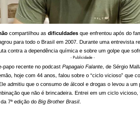
mão
compartilhou as
dificuldades
que enfrentou após do f
grou para todo o Brasil em 2007. Durante uma entrevista re
uta contra a dependência química e sobre um golpe que sof
- Publicidade -
-papo recente no podcast
Papagaio Falante
, de Sérgio Mal
emão, hoje com 44 anos, falou sobre o “ciclo vicioso” que 
Ele admitiu que o consumo de álcool e drogas o levou a um 
inação que não é brincadeira. Entrei em um ciclo vicioso, foi
 da 7ª edição do
Big Brother Brasil
.