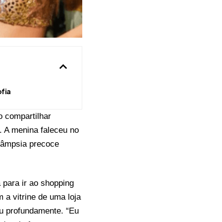
fia
o compartilhar
a. A menina faleceu no
clâmpsia precoce
a para ir ao shopping
 a vitrine de uma loja
u profundamente. “Eu