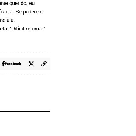
nte querido, eu
pós dia. Se puderem
ncluiu.
a: ‘Difícil retomar’
Facebook