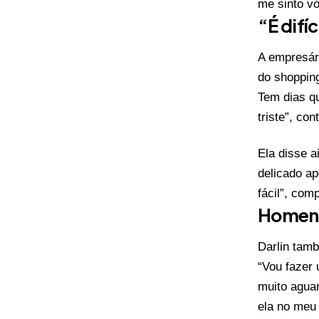
me sinto vó
“É difí
A empresár
do shopping
Tem dias qu
triste”, con
Ela disse a
delicado ap
fácil”, comp
Homena
Darlin tam
“Vou fazer 
muito agua
ela no meu