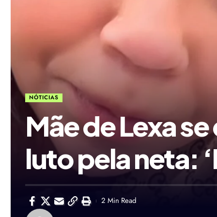
NÓTICIAS
Mãe de Lexa se 
luto pela neta: ‘
2 Min Read