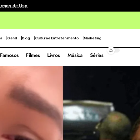
ermos de Uso
.
cenografia reutilizável em sua quarta edição focada nas 
ca
Geral
Blog
Cultura e Entretenimento
Marketing
Famosos
Filmes
Livros
Música
Séries