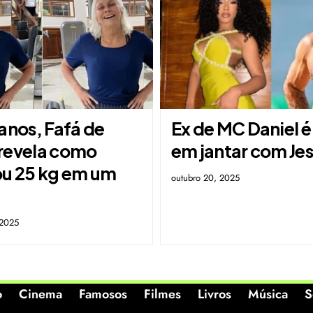
anos, Fafá de
Ex de MC Daniel é 
revela como
em jantar com Jes
ou 25 kg em um
outubro 20, 2025
 2025
o
Cinema
Famosos
Filmes
Livros
Música
S