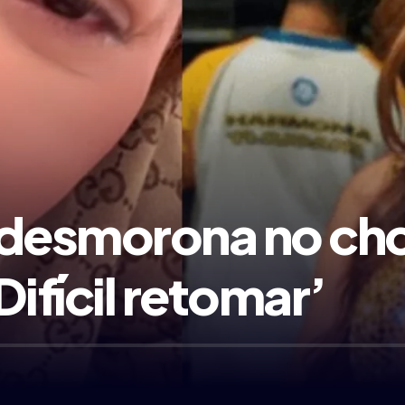
desmorona no chor
Difícil retomar’