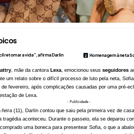
picos
ícil retomar a vida”, afirma Darlin
Homenagem à neta So
attry
, mãe da cantora
Lexa
, emocionou seus
seguidores
a
e um relato sobre o difícil processo de luto pela neta, Sofi
 5 de fevereiro, após complicações causadas por uma pré-e
gestação de Lexa.
- Publicidade -
-feira (11), Darlin contou que saiu pela primeira vez de cas
 tragédia aconteceu. Durante o passeio, ela se deparou com
 comprado uma boneca para presentear Sofia, o que a abalo