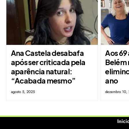
Ana Castela desabafa
Aos 69 
após ser criticada pela
Belém 
aparência natural:
elimin
“Acabada mesmo”
ano
agosto 5, 2025
dezembro 10,
Inici