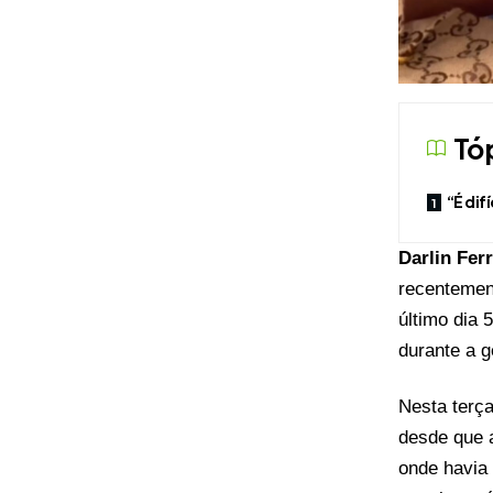
Tó
“É dif
Darlin Ferr
recentement
último dia
durante a 
Nesta terça
desde que a
onde havia