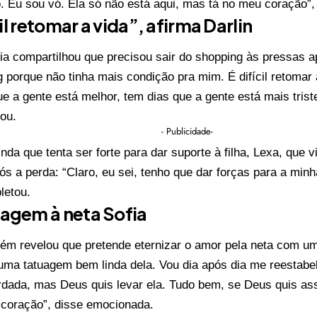
. Eu sou vó. Ela só não está aqui, mas tá no meu coração”,
cil retomar a vida”, afirma Darlin
ia compartilhou que precisou sair do shopping às pressas a
 porque não tinha mais condição pra mim. É difícil retomar a 
e a gente está melhor, tem dias que a gente está mais triste
tou.
- Publicidade-
inda que tenta ser forte para dar suporte à filha, Lexa, qu
ós a perda: “Claro, eu sei, tenho que dar forças para a minh
letou.
gem à neta Sofia
bém revelou que pretende eternizar o amor pela neta com u
uma tatuagem bem linda dela. Vou dia após dia me reestabel
rdada, mas Deus quis levar ela. Tudo bem, se Deus quis as
 coração”, disse emocionada.