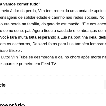
ra vamos comer tudo”
.
eio à dor da perda, Viih tem recebido uma onda de apoio 
ensagens de solidariedade e carinho nas redes sociais. No 
outra perda na família, do gato de estimação. “Ele nos esc
u como dono, pai. Agora ficou a saudade e lembranças do m
ocê fará muita falta esperando a Lua na portinha dela, dei
com os cachorros, Deixarei fotos para Lua também lembrar 
isse Eliezer.
o
Luto! Viih Tube se desmorona e cai no choro após morte na 
e’
aparece primeiro em
Feed TV
.
cle
mentário