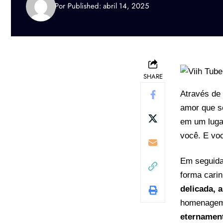
Por
Published: abril 14, 2025
SHARE
Através de
amor que s
em um luga
você. E vo
Em seguida
forma cari
delicada,
homenagem,
eternamen