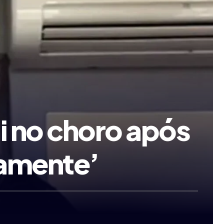
i no choro após
namente’