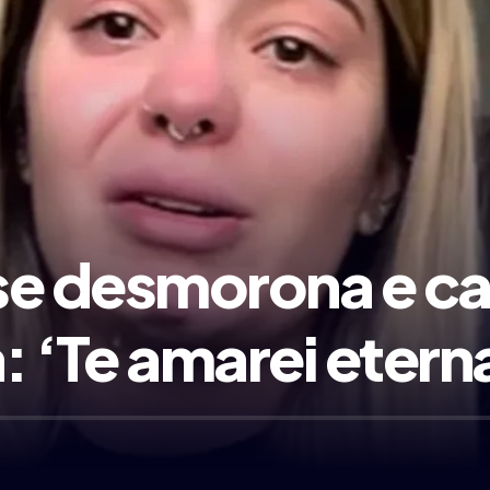
 se desmorona e ca
a: ‘Te amarei eter