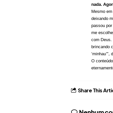
nada. Ago
Mesmo em m
deixando m
passou por 
me escolhe
com Deus. V
brincando 
‘minhau’”, d
O conteúd
eternament
Share This Arti
Nenhum co