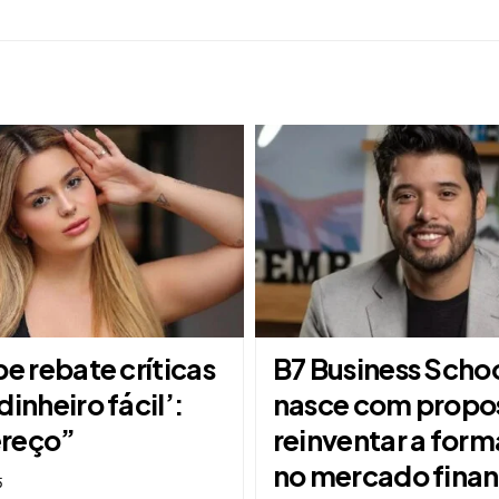
be rebate críticas
B7 Business Scho
dinheiro fácil’:
nasce com propo
reço”
reinventar a for
no mercado finan
5