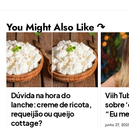
You Might Also Like ↷
Dúvida na hora do
Viih Tu
lanche: creme de ricota,
sobre ‘
requeijão ou queijo
“Eu me
cottage?
junho 27, 202