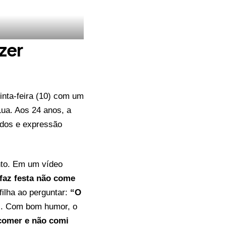
ezer
uinta-feira (10) com um
Lua. Aos 24 anos, a
ados e expressão
nto. Em um vídeo
faz festa não come
filha ao perguntar:
“O
”
. Com bom humor, o
 comer e não comi