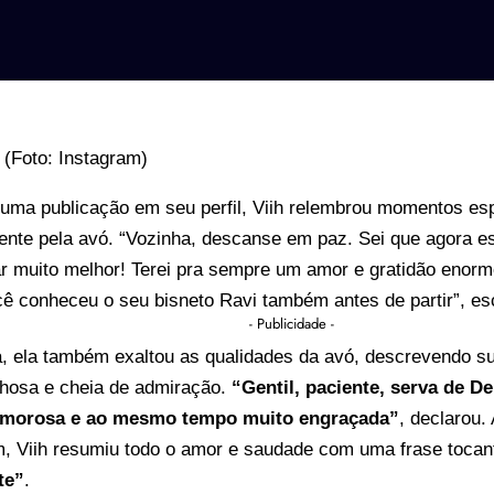
 uma publicação em seu
perfil
, Viih relembrou
momentos
es
ente pela avó. “Vozinha, descanse em paz. Sei que agora 
r muito melhor! Terei pra sempre um amor e gratidão enor
cê conheceu o seu bisneto Ravi também antes de partir”, es
- Publicidade -
, ela também exaltou as qualidades da avó, descrevendo su
nhosa e cheia de admiração.
“Gentil, paciente, serva de De
 amorosa e ao mesmo tempo muito engraçada”
, declarou. 
 Viih resumiu todo o amor e saudade com uma frase tocan
te”
.