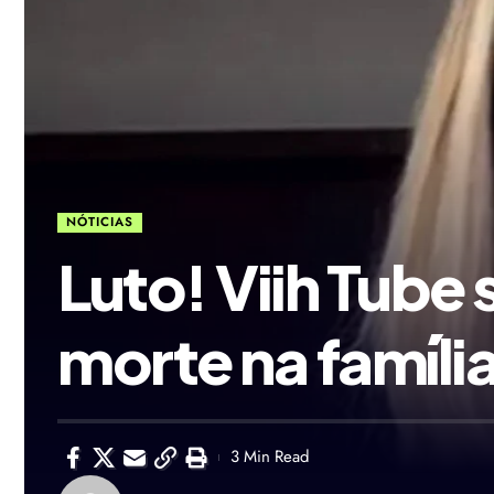
NÓTICIAS
Luto! Viih Tube
morte na famíli
3 Min Read