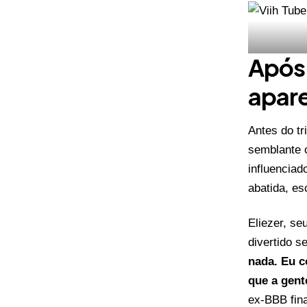
Após 
apar
Antes do tr
semblante c
influencia
abatida, e
Eliezer, s
divertido s
nada. Eu c
que a gent
ex-BBB fin