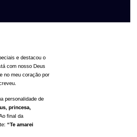
peciais e destacou o
está com nosso Deus
me no meu coração por
creveu.
a personalidade de
us, princesa,
Ao final da
te:
“Te amarei