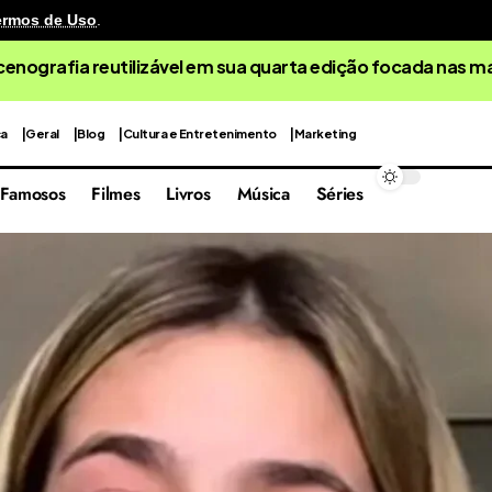
ermos de Uso
.
cenografia reutilizável em sua quarta edição focada nas 
ca
Geral
Blog
Cultura e Entretenimento
Marketing
Famosos
Filmes
Livros
Música
Séries