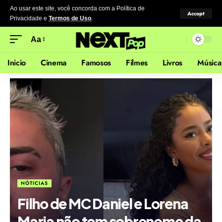
Ao usar este site, você concorda com a Política de
Accept
Privacidade
e
Termos de Uso
.
Aa
Inicio
Cinema
Famosos
Filmes
Livros
Música
NÓTICIAS
Filho de MC Daniel e Lorena
Maria não tem sobrenome da