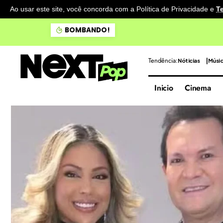
Ao usar este site, você concorda com a Política de Privacidade
e
T
Doce Maravilha apresenta 
BOMBANDO!
Tendência:
Nóticias
Músi
Inicio
Cinema