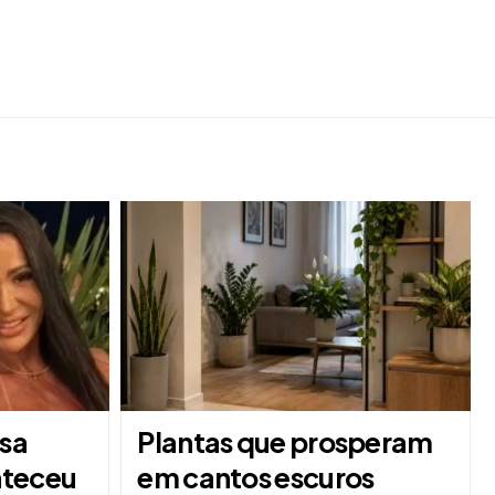
sa
Plantas que prosperam
nteceu
em cantos escuros