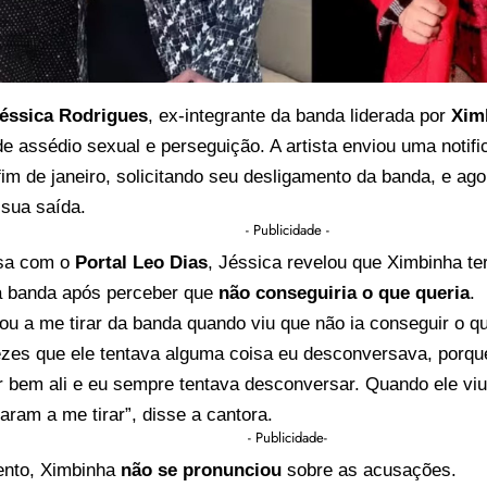
éssica Rodrigues
, ex-integrante da banda liderada por
Xim
 de assédio sexual e perseguição. A artista enviou uma notifi
im de janeiro, solicitando seu desligamento da banda, e ago
 sua saída.
- Publicidade -
sa com o
Portal Leo Dias
, Jéssica revelou que Ximbinha t
da banda após perceber que
não conseguiria o que queria
.
u a me tirar da banda quando viu que não ia conseguir o qu
ezes que ele tentava alguma coisa eu desconversava, porqu
r bem ali e eu sempre tentava desconversar. Quando ele viu
ram a me tirar”, disse a cantora.
- Publicidade-
nto, Ximbinha
não se pronunciou
sobre as acusações.