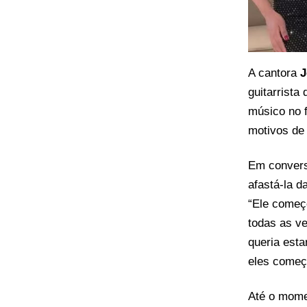
A cantora
J
guitarrista
músico no f
motivos de
Em conver
afastá-la 
“Ele começo
todas as v
queria esta
eles começa
Até o mome