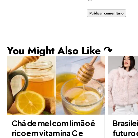
You Might Also Like ↷
Chá de mel com limão é
Brasile
rico em vitamina C e
futuro