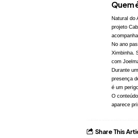
Quem é
Natural do 
projeto Ca
acompanhan
No ano pas
Ximbinha. 
com Joelma,
Durante uma
presença de
é um perigo
O conteúd
aparece pr
Share This Arti