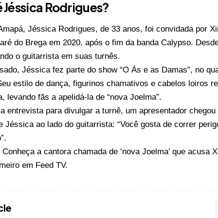
 Jéssica Rodrigues?
Amapá, Jéssica Rodrigues, de 33 anos, foi convidada por Xi
baré do Brega em 2020, após o fim da banda Calypso. Desde 
do o guitarrista em suas turnês.
sado, Jéssica fez parte do show “O Ás e as Damas”, no qual
Seu estilo de dança, figurinos chamativos e cabelos loiros
 levando fãs a apelidá-la de “nova Joelma”.
 entrevista para divulgar a turnê, um apresentador chegou 
 Jéssica ao lado do guitarrista: “Você gosta de correr peri
”.
o
Conheça a cantora chamada de ‘nova Joelma’ que acusa X
imeiro em
Feed TV
.
cle