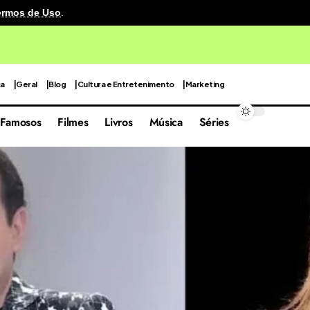
ermos de Uso
.
cenografia reutilizável em sua quarta edição focada nas 
ca
Geral
Blog
Cultura e Entretenimento
Marketing
Famosos
Filmes
Livros
Música
Séries