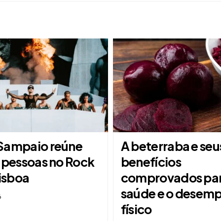
Sampaio reúne
A beterraba e seu
l pessoas no Rock
benefícios
Lisboa
comprovados par
saúde e o desem
6
físico