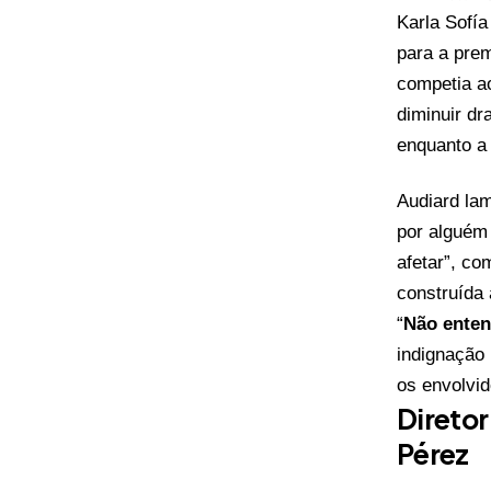
Karla Sofía
para a prem
competia a
diminuir dr
enquanto a 
Audiard lam
por alguém
afetar”, co
construída 
“
Não enten
indignação 
os envolvid
Diretor
Pérez