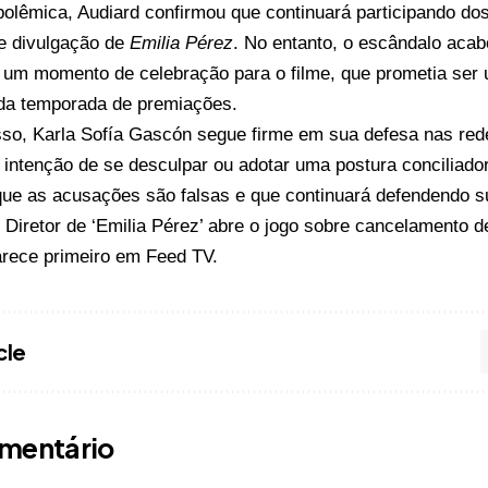
olêmica, Audiard confirmou que continuará participando do
e divulgação de
Emilia Pérez
. No entanto, o escândalo aca
r um momento de celebração para o filme, que prometia ser
da temporada de premiações.
sso, Karla Sofía Gascón segue firme em sua defesa nas red
intenção de se desculpar ou adotar uma postura conciliador
que as acusações são falsas e que continuará defendendo s
o
Diretor de ‘Emilia Pérez’ abre o jogo sobre cancelamento 
rece primeiro em
Feed TV
.
cle
mentário