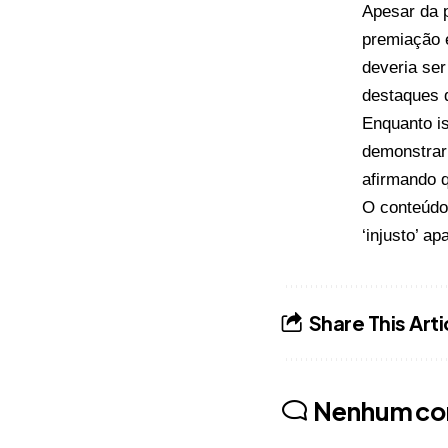
Apesar da p
premiação 
deveria se
destaques 
Enquanto i
demonstrar 
afirmando 
O conteúd
‘injusto’
apa
Share This Arti
Nenhum co