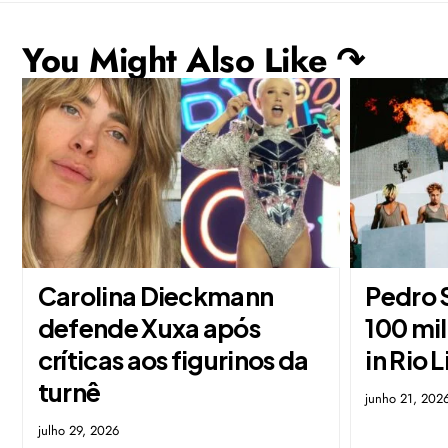
You Might Also Like ↷
Carolina Dieckmann
Pedro 
defende Xuxa após
100 mi
críticas aos figurinos da
in Rio 
turnê
junho 21, 202
julho 29, 2026