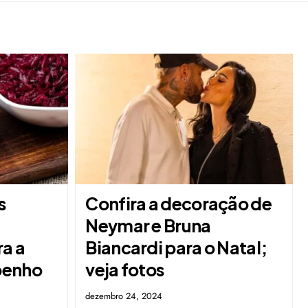
s
Confira a decoração de
Neymar e Bruna
a a
Biancardi para o Natal;
penho
veja fotos
dezembro 24, 2024