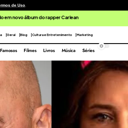
ermos de Uso
.
cenografia reutilizável em sua quarta edição focada nas 
ca
Geral
Blog
Cultura e Entretenimento
Marketing
Famosos
Filmes
Livros
Música
Séries