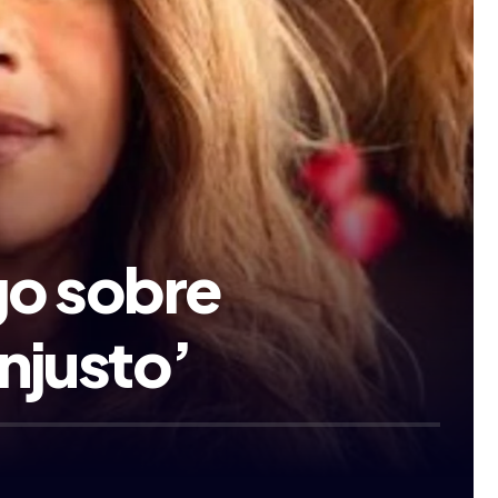
ogo sobre
njusto’