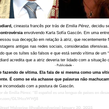
udiard
,
cineasta francês por trás de
Emilia Pérez
, decidiu 
controvérsia
envolvendo Karla Sofía Gascón. Em uma entre
ressou sua decepção em relação à atriz, que recentemente fo
ostagens antigas nas redes sociais, consideradas ofensiva
do que os tuítes são falsos e que está sendo vítima de um
udiard acredita que a atriz deveria ter lidado com a situação 
- Publicidade -
se fazendo de vítima. Ela fala de si mesma como uma víti
ente. É como se ela achasse que palavras não machuca
te incomodado com a postura de Gascón.
tor de Emilia Pérez: “El español es una lengua de países en desar
tter.com/GL1NxxWWJ8
treet Wolverine (@wallstwolverine)
January 30, 2025