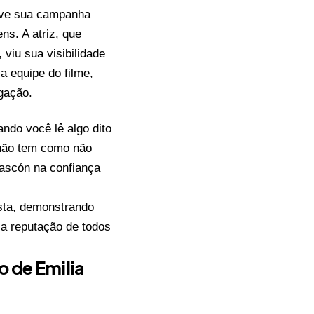
teve sua campanha
s. A atriz, que
viu sua visibilidade
a equipe do filme,
lgação.
ndo você lê algo dito
 não tem como não
Gascón na confiança
asta, demonstrando
 a reputação de todos
o de Emilia