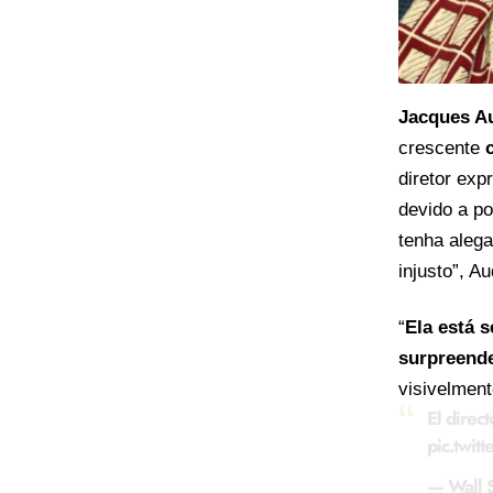
Jacques A
crescente
diretor exp
devido a p
tenha alega
injusto”, A
“
Ela está 
surpreend
visivelmen
El direc
pic.twi
— Wall S