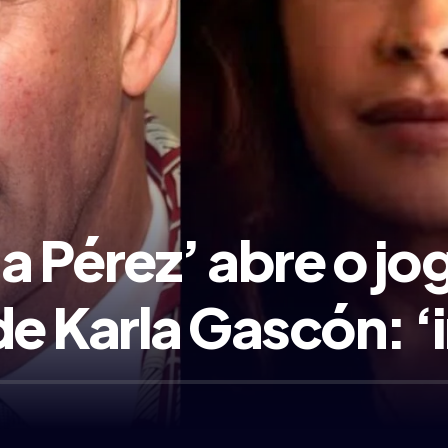
ia Pérez’ abre o j
 Karla Gascón: ‘i