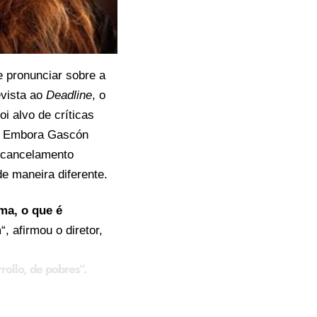
se
pronunciar
sobre a
vista ao
Deadline
, o
i alvo de críticas
s. Embora Gascón
 “cancelamento
de maneira diferente.
ma, o que é
m
“, afirmou o diretor,
rollo, de pobres”.