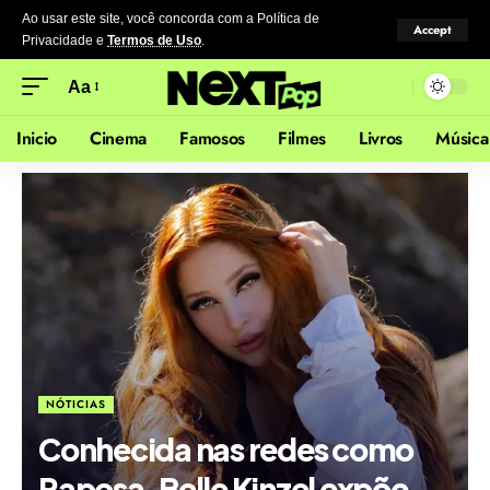
Ao usar este site, você concorda com a Política de
Accept
Privacidade
e
Termos de Uso
.
Aa
Inicio
Cinema
Famosos
Filmes
Livros
Música
NÓTICIAS
Conhecida nas redes como
Raposa, Belle Kinzel expõe