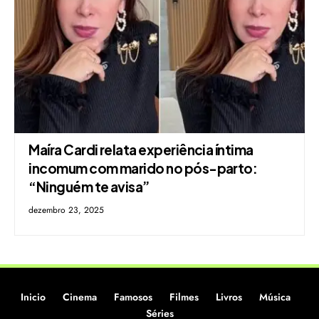
Maíra Cardi relata experiência íntima
incomum com marido no pós-parto:
“Ninguém te avisa”
dezembro 23, 2025
Inicio
Cinema
Famosos
Filmes
Livros
Música
Séries