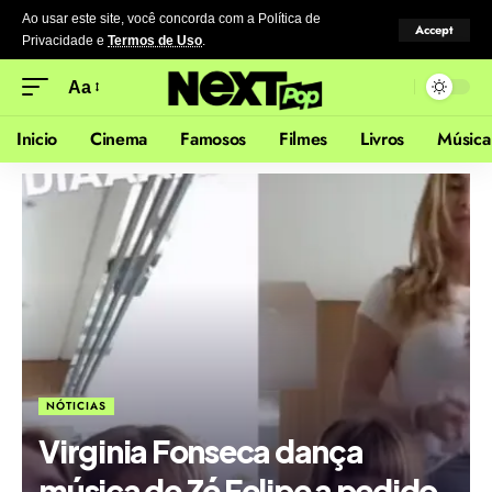
Ao usar este site, você concorda com a Política de
Accept
Privacidade
e
Termos de Uso
.
Aa
Inicio
Cinema
Famosos
Filmes
Livros
Música
NÓTICIAS
Virginia Fonseca dança
música de Zé Felipe a pedido