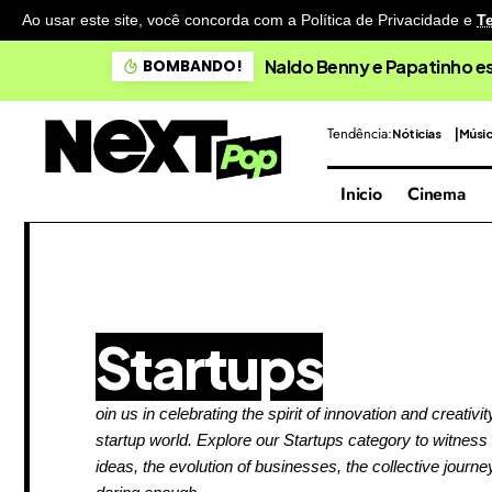
Ao usar este site, você concorda com a Política de Privacidade
e
T
Doce Maravilha apresenta 
BOMBANDO!
Tendência:
Nóticias
Músi
Inicio
Cinema
Startups
oin us in celebrating the spirit of innovation and creativit
startup world. Explore our Startups category to witness t
ideas, the evolution of businesses, the collective journe