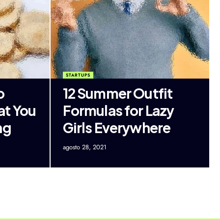
STARTUPS
o
12 Summer Outfit
at You
Formulas for Lazy
ng
Girls Everywhere
agosto 28, 2021