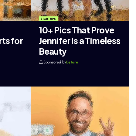
STARTUPS
10+ Pics That Prove
ts for
Jennifer Is a Timeless
Beauty
Sponsored by
Bstore