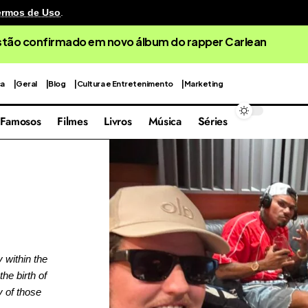
ermos de Uso
.
cenografia reutilizável em sua quarta edição focada nas 
ca
Geral
Blog
Cultura e Entretenimento
Marketing
Famosos
Filmes
Livros
Música
Séries
y within the
he birth of
y of those