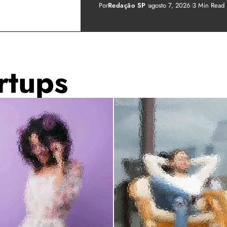
Por
Redação SP
agosto 7, 2026
3 Min Read
rtups