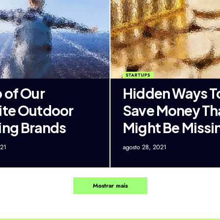
STARTUPS
p of Our
Hidden Ways T
ite Outdoor
Save Money Th
ing Brands
Might Be Missi
021
agosto 28, 2021
Mostrar mais