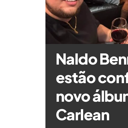
Naldo Ben
estão con
novo álbu
Carlean