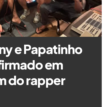
ny e Papatinho
firmado em
m do rapper