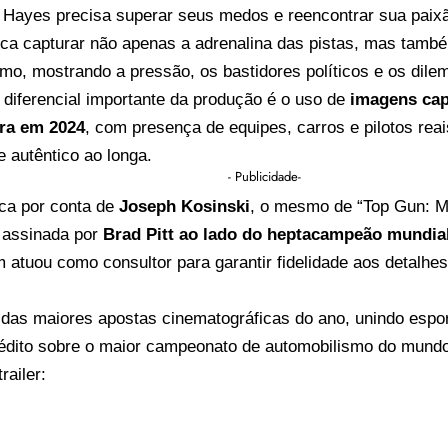
 Hayes precisa superar seus medos e reencontrar sua paixã
sca capturar não apenas a adrenalina das pistas, mas tamb
mo, mostrando a pressão, os bastidores políticos e os dil
 diferencial importante da produção é o uso de
imagens cap
rra em 2024
, com presença de equipes, carros e pilotos rea
 autêntico ao longa.
- Publicidade-
ica por conta de
Joseph Kosinski
, o mesmo de “Top Gun: Ma
 assinada por
Brad Pitt ao lado do heptacampeão mundia
atuou como consultor para garantir fidelidade aos detalhe
 das maiores apostas cinematográficas do ano, unindo espo
nédito sobre o maior campeonato de automobilismo do mund
railer: