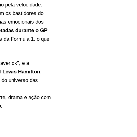
o pela velocidade.
ém os bastidores do
emas emocionais dos
tadas durante o GP
is da Fórmula 1, o que
verick”, e a
l Lewis Hamilton
,
s do universo das
rte, drama e ação com
o.