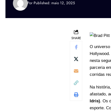
Por
Published: maio 12, 2025
SHARE
O universo
Hollywood
nesta segun
parceria en
corridas re
Na história
afastado, a
Idris)
. Os 
esporte. C