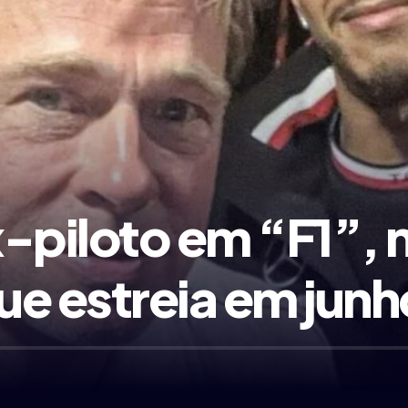
x-piloto em “F1”, 
e estreia em junh