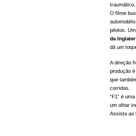
traumático,
O filme bu
automobilis
pilotos. Um
da Inglate
dá um toque
A direção f
produção é
que também 
corridas.
“F1” é uma
um olhar i
Assista ao t