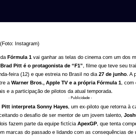
 da
Fórmula 1
vai ganhar as telas do cinema com um dos 
.
Brad Pitt
é o
protagonista
de “F1”
, filme que teve seu trai
da-feira (12) e que estreia no Brasil no dia
27 de junho
. A
tre a
Warner Bros., Apple TV e a própria Fórmula 1
, com
ais e a participação de pilotos da atual temporada.
- Publicidade -
,
Pitt interpreta Sonny Hayes
, um ex-piloto que retorna à 
ceitando o desafio de ser mentor de um jovem talento,
Josh
dois fazem parte da equipe fictícia
ApexGP
, que tenta comp
om marcas do passado e lidando com as consequências de 