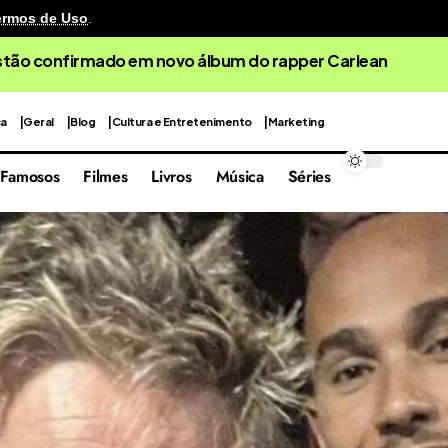
ermos de Uso
.
estão confirmado em novo álbum do rapper Carlean
ca
Geral
Blog
Cultura e Entretenimento
Marketing
Famosos
Filmes
Livros
Música
Séries