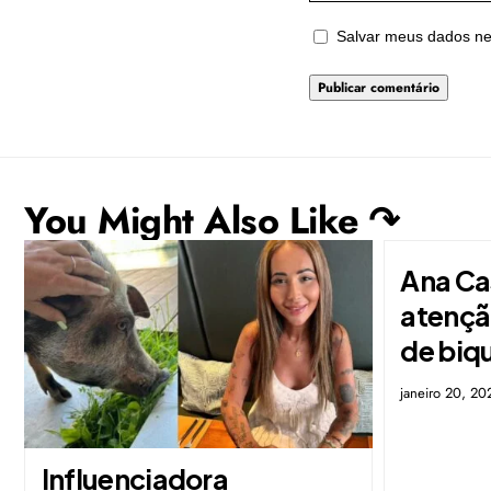
Salvar meus dados ne
You Might Also Like ↷
Ana Ca
atenção
de biqu
janeiro 20, 20
Influenciadora