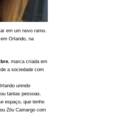
star em um novo ramo.
 em Orlando, na
ibre
, marca criada em
vide a sociedade com
Orlando unindo
tou tantas pessoas.
se espaço, que tenho
tou Zilu Camargo com