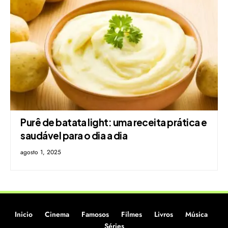
Purê de batata light: uma receita prática e
saudável para o dia a dia
agosto 1, 2025
Inicio
Cinema
Famosos
Filmes
Livros
Música
Séries