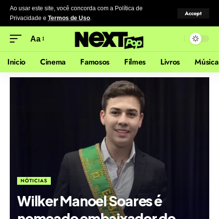
Ao usar este site, você concorda com a Política de
Accept
Privacidade
e
Termos de Uso
.
Aa
Inicio
Cinema
Famosos
Filmes
Livros
Música
NÓTICIAS
Wilker Manoel Soares é
nomeado embaixador do