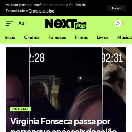
Ao usar este site, você concorda com a Política de
Accept
Privacidade
e
Termos de Uso
.
Aa
Inicio
Cinema
Famosos
Filmes
Livros
Música
NÓTICIAS
Virginia Fonseca passa por
perrengue após sair de salão