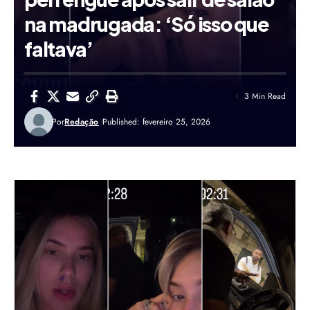
na madrugada: ‘Só isso que
faltava’
3 Min Read
Por
Redação
Published: fevereiro 25, 2026