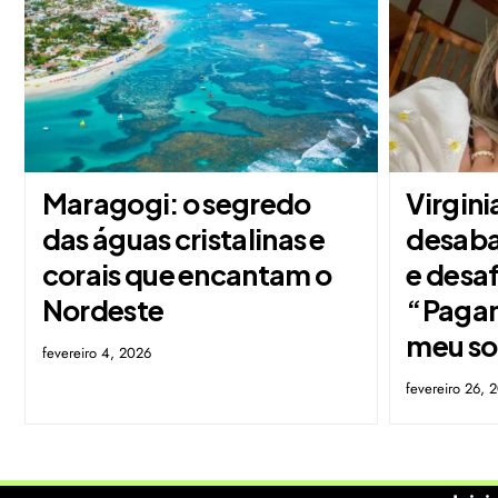
Maragogi: o segredo
Virgin
das águas cristalinas e
desaba
corais que encantam o
e desaf
Nordeste
“Pagan
meu s
fevereiro 4, 2026
fevereiro 26, 