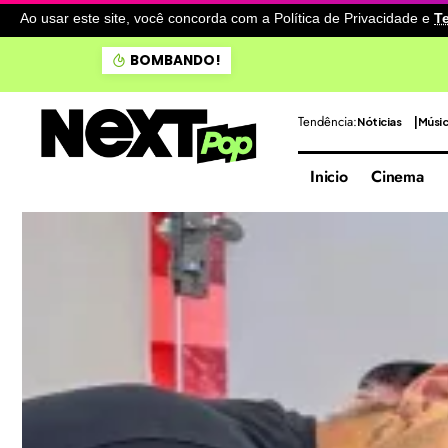
Ao usar este site, você concorda com a Política de Privacidade
e
T
Doce Maravilha apresenta 
BOMBANDO!
Tendência:
Nóticias
Músi
Inicio
Cinema