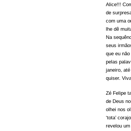
Alice!!! Co
de surpresa
com uma or
lhe dê muit
Na sequênci
seus irmãos
que eu não 
pelas palav
janeiro, at
quiser. Viv
Zé Felipe 
de Deus no 
olhei nos o
‘tota’ cora
revelou um 