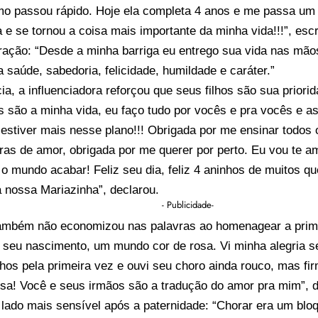
mo passou rápido. Hoje ela completa 4 anos e me passa um 
 e se tornou a coisa mais importante da minha vida!!!”, es
ação: “Desde a minha barriga eu entrego sua vida nas mão
a saúde, sabedoria, felicidade, humildade e caráter.”
a, a influenciadora reforçou que seus filhos são sua prior
 são a minha vida, eu faço tudo por vocês e pra vocês e as
estiver mais nesse plano!!! Obrigada por me ensinar todos 
ras de amor, obrigada por me querer por perto. Eu vou te am
é o mundo acabar! Feliz seu dia, feliz 4 aninhos de muitos q
a nossa Mariazinha”, declarou.
- Publicidade-
também não economizou nas palavras ao homenagear a primo
seu nascimento, um mundo cor de rosa. Vi minha alegria se
lhos pela primeira vez e ouvi seu choro ainda rouco, mas fi
josa! Você e seus irmãos são a tradução do amor pra mim”, d
lado mais sensível após a paternidade: “Chorar era um bloq