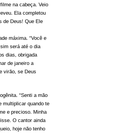
filme na cabeça. Veio
creveu. Ela completou
s de Deus! Que Ele
idade máxima. “Você e
sim será até o dia
os dias, obrigada
ar de janeiro a
ue virão, se Deus
gênita. “Senti a mão
 multiplicar quando te
rme e precioso. Minha
isse. O cantor ainda
ueio, hoje não tenho