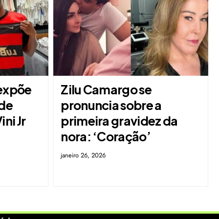
 expõe
Zilu Camargo se
 de
pronuncia sobre a
ni Jr
primeira gravidez da
nora: ‘Coração’
janeiro 26, 2026