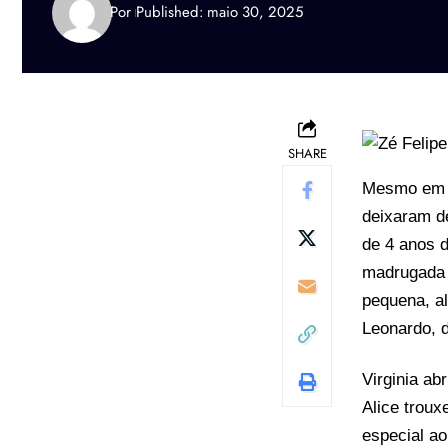
Por
Published: maio 30, 2025
SHARE
Mesmo em m
deixaram de
de 4 anos d
madrugada 
pequena, al
Leonardo, 
Virginia ab
Alice trou
especial ao