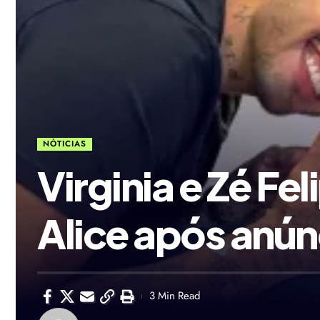
NÓTICIAS
Virginia e Zé Fe
Alice após anú
3 Min Read