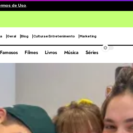
ermos de Uso
.
cenografia reutilizável em sua quarta edição focada nas 
ca
Geral
Blog
Cultura e Entretenimento
Marketing
Famosos
Filmes
Livros
Música
Séries