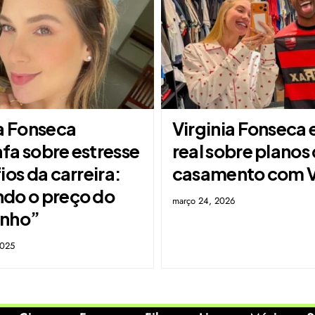
ia Fonseca
Virginia Fonseca
fa sobre estresse
real sobre planos
ios da carreira:
casamento com Vi
do o preço do
março 24, 2026
onho”
2025