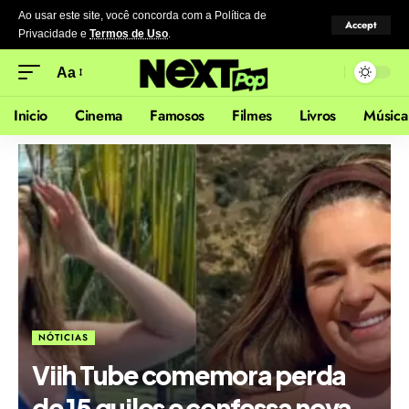
Ao usar este site, você concorda com a Política de
Accept
Privacidade
e
Termos de Uso
.
Aa
Inicio
Cinema
Famosos
Filmes
Livros
Música
NÓTICIAS
Viih Tube comemora perda
de 15 quilos e confessa nova