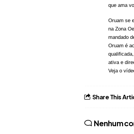
que ama voc
Oruam se en
na Zona Oe
mandado de 
Oruam é acu
qualificada
ativa e dir
Veja o víde
Share This Arti
Nenhum co