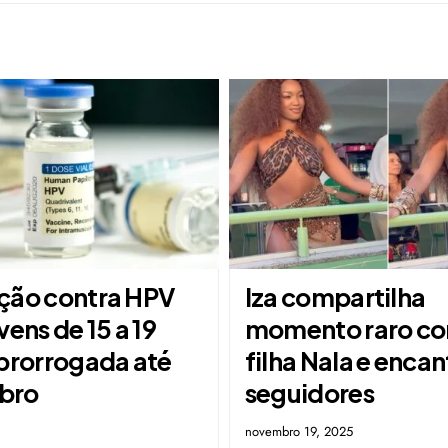
ção contra HPV
Iza compartilha
vens de 15 a 19
momento raro co
 prorrogada até
filha Nala e encan
bro
seguidores
novembro 19, 2025