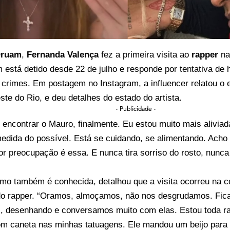
Oruam
,
Fernanda Valença
fez a primeira visita ao
rapper
na
 está detido desde 22 de julho e responde por tentativa de h
 crimes. Em postagem no Instagram, a influencer relatou o
te do Rio, e deu detalhes do estado do artista.
- Publicidade -
i encontrar o Mauro, finalmente. Eu estou muito mais alivia
edida do possível. Está se cuidando, se alimentando. Acho 
r preocupação é essa. E nunca tira sorriso do rosto, nunca 
mo também é conhecida, detalhou que a visita ocorreu na 
 do rapper. “Oramos, almoçamos, não nos desgrudamos. Fi
s, desenhando e conversamos muito com elas. Estou toda r
om caneta nas minhas tatuagens. Ele mandou um beijo para