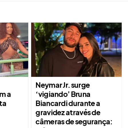
Neymar Jr. surge
m a
‘vigiando’ Bruna
ta
Biancardi durante a
gravidez através de
câmeras de segurança: