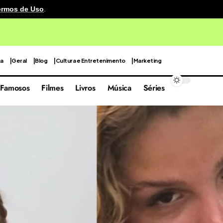
ermos de Uso
.
cenografia reutilizável em sua quarta edição focada nas 
ca
Geral
Blog
Cultura e Entretenimento
Marketing
Famosos
Filmes
Livros
Música
Séries