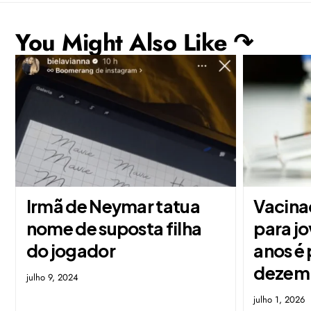
You Might Also Like ↷
Irmã de Neymar tatua
Vacina
nome de suposta filha
para jo
do jogador
anos é
dezem
julho 9, 2024
julho 1, 2026