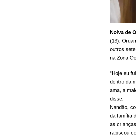
Noiva de 
(13). Oruam
outros sete
na Zona Oes
“Hoje eu fu
dentro da m
ama, a maio
disse.
Nandão, co
da família
as criança
rabiscou c