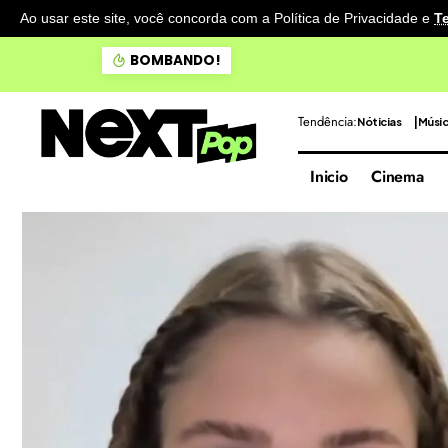
Ao usar este site, você concorda com a Política de Privacidade
e
T
Doce Maravilha apresenta 
BOMBANDO!
Tendência:
Nóticias
Músi
Inicio
Cinema