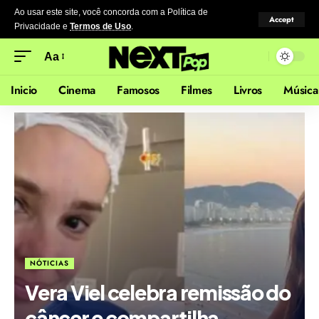
Ao usar este site, você concorda com a Política de
Accept
Privacidade
e
Termos de Uso
.
Aa
Inicio
Cinema
Famosos
Filmes
Livros
Música
NÓTICIAS
Vera Viel celebra remissão do
câncer e compartilha