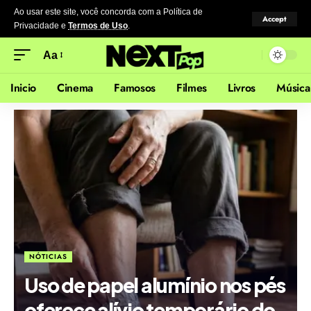
Ao usar este site, você concorda com a Política de
Accept
Privacidade
e
Termos de Uso
.
Aa
Inicio
Cinema
Famosos
Filmes
Livros
Música
NÓTICIAS
Uso de papel alumínio nos pés
oferece alívio temporário do