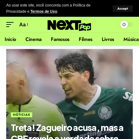
Ao usar este site, você concorda com a Política de
Accept
Privacidade
e
Termos de Uso
.
Aa
Inicio
Cinema
Famosos
Filmes
Livros
Música
NÓTICIAS
Treta! Zagueiro acusa, mas a
CBF revela a verdade sobre