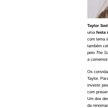
Taylor Swi
uma
festa
com tema i
também cel
pelo
The S
a comemora
Os convidad
Taylor. Par
investir p
com present
Um dos dest
da renoma