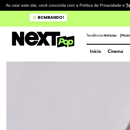
Ao usar este site, você concorda com a Política de Privacidade
e
T
Destruição ambiental em ri
BOMBANDO!
Tendência:
Nóticias
Músi
Inicio
Cinema