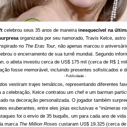
ft
celebrou seus 35 anos de maneira
inesquecível na últim
 surpresa
organizada por seu namorado, Travis Kelce, astro
nspirado no
The Eras Tour
, não apenas marcou o aniversári
ebrou o encerramento de sua turnê mundial. Segundo infor
un
, o atleta investiu cerca de US$ 175 mil (cerca de R$ 1 mi
ção fosse memorável, incluindo presentes sofisticados e d
- Publicidade -
os vestiram trajes temáticos, representando diferentes fas
a a celebração, Kelce contratou um chef e um barman partic
esado na decoração personalizada. O jogador também surpr
es exuberantes, entre eles joias exclusivas e “inúmeras ro
aques foi o envio de 35 buquês, um para cada ano de vida 
da marca
The Million Roses
custaram US$ 19.325 (cerca de 