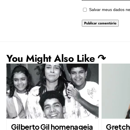
Salvar meus dados ne
You Might Also Like ↷
Gilberto Gil homenageia
Gretche