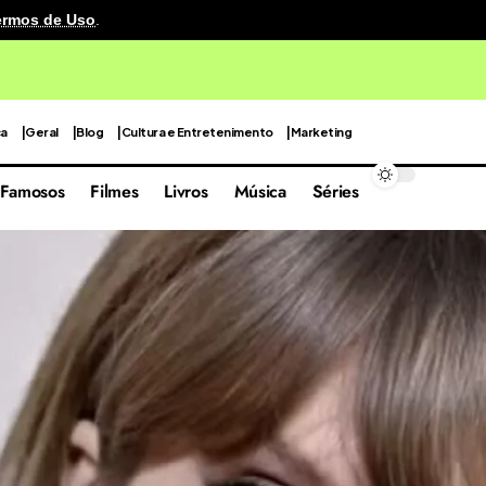
ermos de Uso
.
o no Reino Unido exigirá 30 anos para restauração
ca
Geral
Blog
Cultura e Entretenimento
Marketing
Famosos
Filmes
Livros
Música
Séries