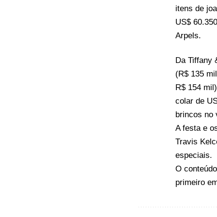
itens de jo
US$ 60.350
Arpels.
Da Tiffany 
(R$ 135 mil
R$ 154 mil)
colar de US
brincos no
A festa e o
Travis Kel
especiais.
O conteúd
primeiro e