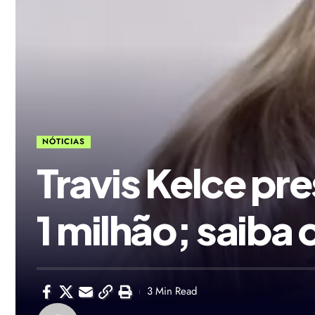
NÓTICIAS
Travis Kelce pr
1 milhão; saiba
3 Min Read