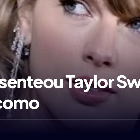
esenteou Taylor S
 como