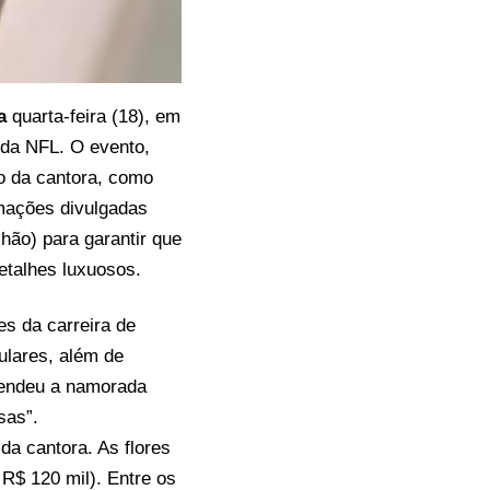
a
quarta-feira (18), em
 da NFL. O evento,
o da cantora, como
mações divulgadas
lhão) para garantir que
etalhes luxuosos.
es da carreira de
ulares, além de
eendeu a namorada
sas”.
da cantora. As flores
R$ 120 mil). Entre os