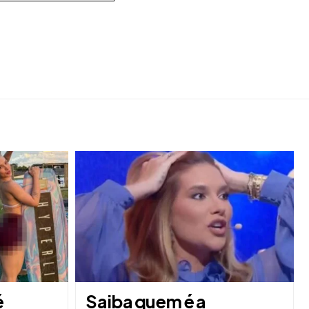
é
Saiba quem é a