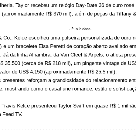
alheria, Taylor recebeu um relógio Day-Date 36 de ouro rosé
 (aproximadamente R$ 370 mil), além de peças da Tiffany &
- Publicidade-
& Co., Kelce escolheu uma pulseira personalizada de ouro n
) e um bracelete Elsa Peretti de coração aberto avaliado e
. Já da linha Alhambra, da Van Cleef & Arpels, o atleta pre
$ 35.500 (cerca de R$ 218 mil), um pingente vintage de US$
 valor de US$ 4.150 (aproximadamente R$ 25,5 mil).
s presentes reforçam a grandiosidade do relacionamento entr
ce, mostrando como o casal une romance, estilo e sofistic
o
Travis Kelce presenteou Taylor Swift em quase R$ 1 milhã
m
Feed TV
.