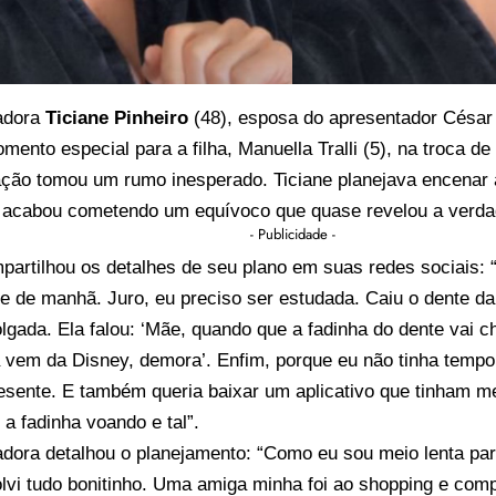
adora
Ticiane Pinheiro
(48), esposa do apresentador César T
mento especial para a filha, Manuella Tralli (5), na troca de 
ção tomou um rumo inesperado. Ticiane planejava encenar a
 acabou cometendo um equívoco que quase revelou a verda
- Publicidade -
partilhou os detalhes de seu plano em suas redes sociais: 
e de manhã. Juro, eu preciso ser estudada. Caiu o dente da
gada. Ela falou: ‘Mãe, quando que a fadinha do dente vai che
a vem da Disney, demora’. Enfim, porque eu não tinha tempo
esente. E também queria baixar um aplicativo que tinham me
é a fadinha voando e tal”.
adora detalhou o planejamento: “Como eu sou meio lenta pa
lvi tudo bonitinho. Uma amiga minha foi ao shopping e com