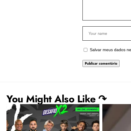
Salvar meus dados ne
You Might Also Like ↷