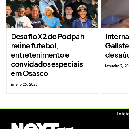
Desafio X2 do Podpah
Intern
reúne futebol,
Galiste
entretenimento e
de saúd
convidados especiais
fevereiro 7, 2
em Osasco
janeiro 25, 2025
Inici