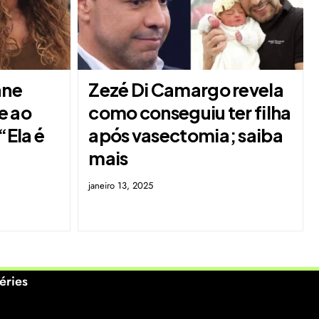
ane
Zezé Di Camargo revela
e ao
como conseguiu ter filha
“Ela é
após vasectomia; saiba
mais
janeiro 13, 2025
éries