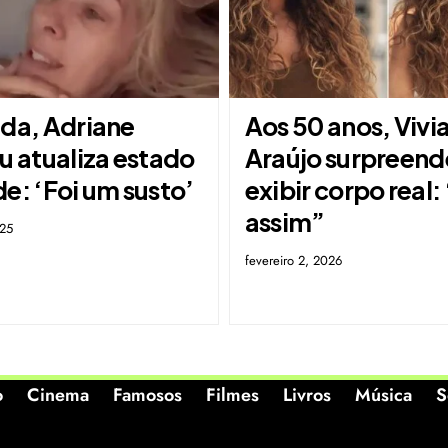
ada, Adriane
Aos 50 anos, Vivi
u atualiza estado
Araújo surpreend
e: ‘Foi um susto’
exibir corpo real: 
assim”
025
fevereiro 2, 2026
o
Cinema
Famosos
Filmes
Livros
Música
S