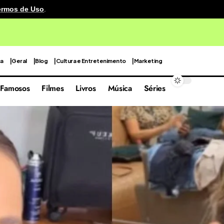
ermos de Uso
.
cenografia reutilizável em sua quarta edição focada nas 
ca
Geral
Blog
Cultura e Entretenimento
Marketing
Famosos
Filmes
Livros
Música
Séries