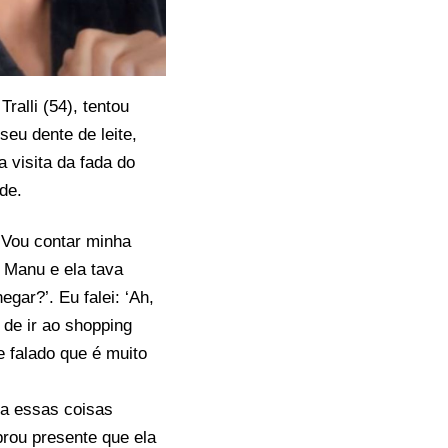
ralli (54), tentou
seu dente de leite,
 visita da fada do
de.
“Vou contar minha
 Manu e ela tava
gar?’. Eu falei: ‘Ah,
 de ir ao shopping
 falado que é muito
ra essas coisas
prou presente que ela