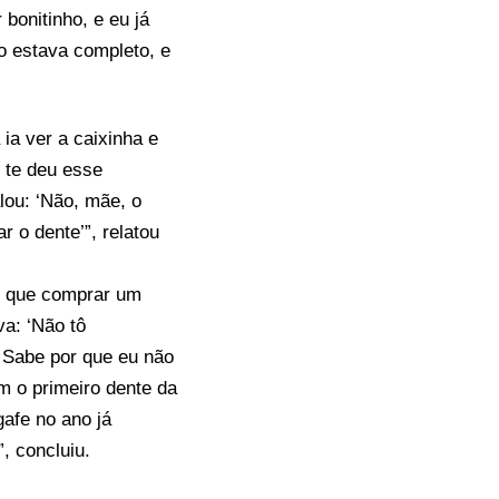
bonitinho, e eu já
o estava completo, e
ia ver a caixinha e
m te deu esse
alou: ‘Não, mãe, o
ar o dente’”, relatou
r que comprar um
va: ‘Não tô
. Sabe por que eu não
 o primeiro dente da
afe no ano já
, concluiu.