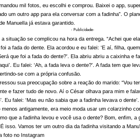
mandou mil fotos, eu escolhi e comprou. Baixei o app, super 
ado um outro app para ela conversar com a fadinha”. O plan
de Manuella já estava garantido.
- Publicidade-
 a situação se complicou na hora da entrega. “Achei que ela 
foi a fada do dente. Ela acordou e eu falei: ‘E aí, filha, que
erá que foi a fada do dente?’. Ela abriu abriu a caixinha e f
qui’. Eu falei: ‘Ah, a fada leva o dente?’. A fada tem que lev
vertindo-se com a própria confusão.
pressou sua preocupação sobre a reação do marido: “Vou te
nte e fazer tudo de novo. Aí o César olhava para mim e fala
’. Eu falei: ‘Mas eu não sabia que a fadinha levava o dente’
o menos antigamente, era meio moda usar um colarzinho com
mo que a fadinha levou e você usa o dente? Bom, enfim, a g
É isso. Vamos ter um outro dia da fadinha visitando a Manu”
a foto no Instagram