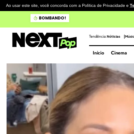
Ao usar este site, você concorda com a Política de Privacidade
e
T
Doce Maravilha apresenta 
BOMBANDO!
Tendência:
Nóticias
Músi
Inicio
Cinema