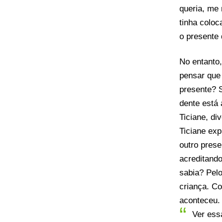
queria, me 
tinha coloc
o presente 
No entanto,
pensar que 
presente? S
dente está a
Ticiane, di
Ticiane ex
outro prese
acreditando
sabia? Pel
criança. Co
aconteceu. 
Ver ess