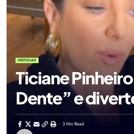
NÓTICIAS
Ticiane Pinheir
Dente” e divert
3 Min Read