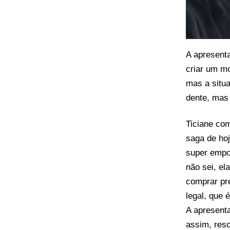
A apresent
criar um mo
mas a situa
dente, mas
Ticiane com
saga de hoj
super empol
não sei, el
comprar pr
legal, que 
A apresent
assim, reso