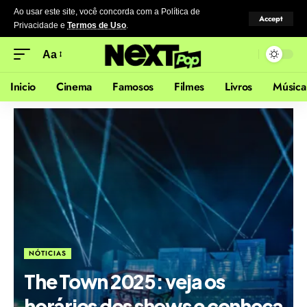
Ao usar este site, você concorda com a Política de
Accept
Privacidade
e
Termos de Uso
.
Aa
Inicio
Cinema
Famosos
Filmes
Livros
Música
NÓTICIAS
The Town 2025: veja os
horários dos shows e conheça