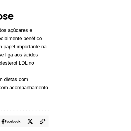
ose
 dos açúcares e
ecialmente benéfico
m papel importante na
 se liga aos ácidos
olesterol LDL no
em dietas com
, com acompanhamento
Facebook