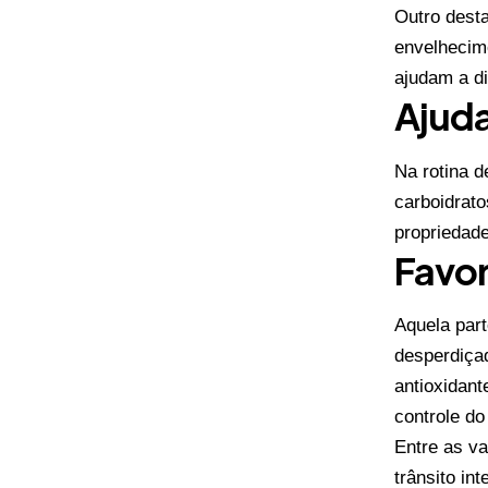
Outro desta
envelhecim
ajudam a di
Ajuda
Na rotina d
carboidrato
propriedade
Favor
Aquela part
desperdiçad
antioxidant
controle do
Entre as v
trânsito in