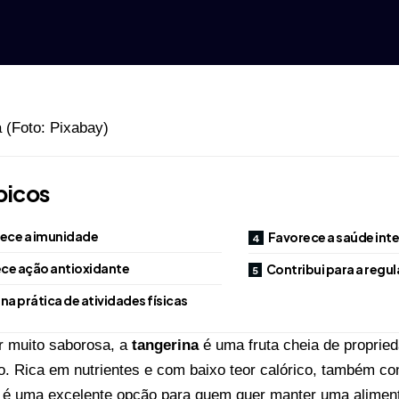
picos
lece a imunidade
Favorece a saúde inte
ce ação antioxidante
Contribui para a regu
na prática de atividades físicas
r muito saborosa, a
tangerina
é uma fruta cheia de propri
o. Rica em nutrientes e com baixo teor calórico, também c
 é uma excelente opção para quem quer manter uma aliment