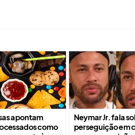
sas apontam
Neymar Jr. fala s
rocessados como
perseguição em