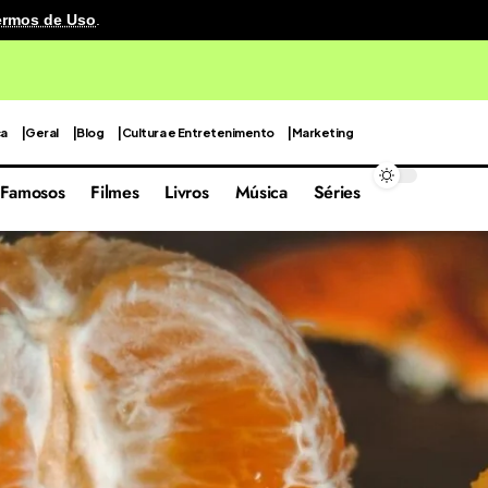
ermos de Uso
.
ca em 4º lugar entre as praias mais bonitas do mundo
ca
Geral
Blog
Cultura e Entretenimento
Marketing
Famosos
Filmes
Livros
Música
Séries