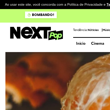
Ao usar este site, você concorda com a Política de Privacidade
e
T
Noronha: Baía do Sancho fi
BOMBANDO!
Tendência:
Nóticias
Músi
Inicio
Cinema