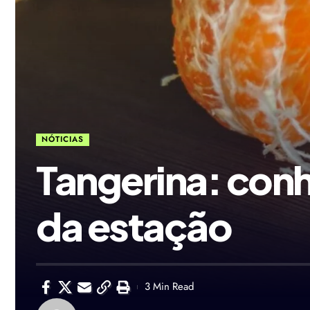
NÓTICIAS
Tangerina: conh
da estação
3 Min Read