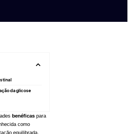
stinal
lação da glicose
edades
benéficas
para
onhecida como
ação equilibrada,