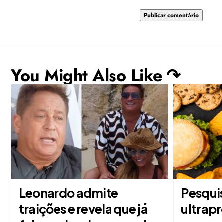
You Might Also Like ↷
Leonardo admite
Pesqui
traições e revela que já
ultrap