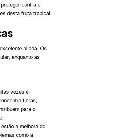
 proteger contra o
tes desta fruta tropical
cas
excelente aliada. Os
ular, enquanto as
uitas vezes é
oncentra fibras,
ntribuem para o
e.
 estão a melhora do
roblemas como a