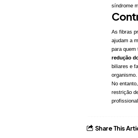
síndrome m
Contr
As fibras p
ajudam a ma
para quem t
redução do
biliares e 
organismo.
No entanto
restrição 
profissional
Share This Arti