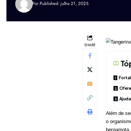
Por
Published: julho 21, 2025
SHARE
Tó
Forta
Ofere
Ajuda 
Além de se
o organism
bergamota,