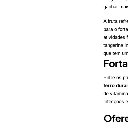
ganhar ma
A fruta ref
para o for
atividades 
tangerina i
que tem um
Forta
Entre os pr
ferro dura
de vitamina
infecções 
Ofere