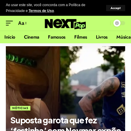
Ao usar este site, você concorda com a Política de
Accept
Privacidade
e
Termos de Uso
.
Aa
Inicio
Cinema
Famosos
Filmes
Livros
Música
NÓTICIAS
Suposta garota que fez
‘festinha’ com Neymar expõe