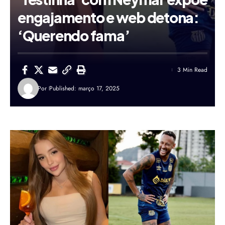
engajamento e web detona:
‘Querendo fama’
3 Min Read
Por
Published: março 17, 2025