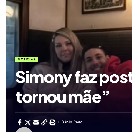
NÓTICIAS
Simony faz post
tornou mãe”
3 Min Read