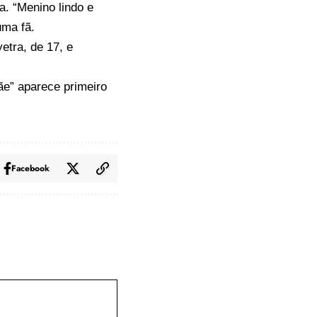
a. “Menino lindo e
uma fã.
tra, de 17, e
ãe”
aparece primeiro
Facebook