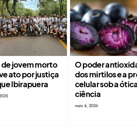
a de jovem morto
O poder antioxid
e ato por justiça
dos mirtilos e a 
que Ibirapuera
celular sob a ótic
ciência
 2025
maio 4, 2026