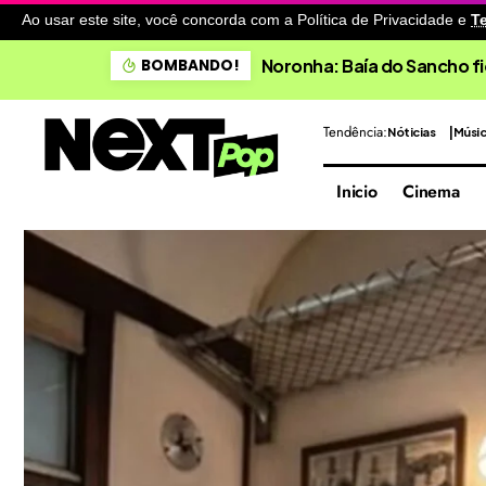
Ao usar este site, você concorda com a Política de Privacidade
e
T
Noronha: Baía do Sancho fi
BOMBANDO!
Tendência:
Nóticias
Músi
Inicio
Cinema