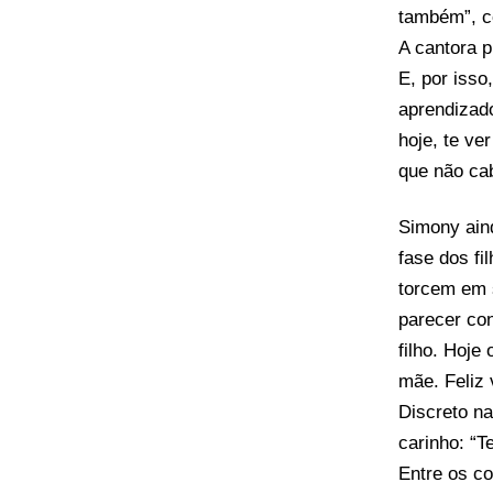
também”, 
A cantora p
E, por iss
aprendizad
hoje, te v
que não ca
Simony ain
fase dos f
torcem em 
parecer co
filho. Hoje
mãe. Feliz v
Discreto n
carinho: “T
Entre os co