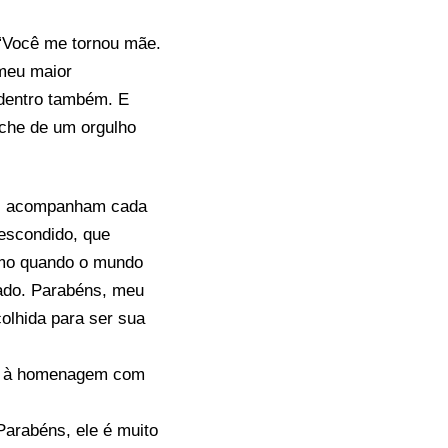
 “Você me tornou mãe.
 meu maior
 dentro também. E
nche de um orgulho
la, acompanham cada
 escondido, que
smo quando o mundo
mado. Parabéns, meu
colhida para ser sua
iu à homenagem com
Parabéns, ele é muito