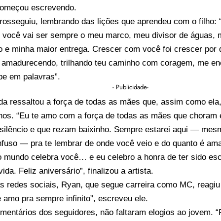
começou escrevendo.
rosseguiu, lembrando das lições que aprendeu com o filho:
o, você vai ser sempre o meu marco, meu divisor de águas,
o e minha maior entrega. Crescer com você foi crescer por
er amadurecendo, trilhando teu caminho com coragem, me e
be em palavras”.
- Publicidade-
da ressaltou a força de todas as mães que, assim como e
ilhos. “Eu te amo com a força de todas as mães que choram
silêncio e que rezam baixinho. Sempre estarei aqui — me
nfuso — pra te lembrar de onde você veio e do quanto é a
 o mundo celebra você… e eu celebro a honra de ter sido es
ida. Feliz aniversário”, finalizou a artista.
as redes sociais, Ryan, que segue carreira como MC, reag
e amo pra sempre infinito”, escreveu ele.
mentários dos seguidores, não faltaram elogios ao jovem. “