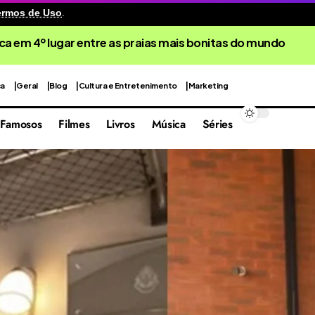
ermos de Uso
.
ca em 4º lugar entre as praias mais bonitas do mundo
ca
Geral
Blog
Cultura e Entretenimento
Marketing
Famosos
Filmes
Livros
Música
Séries