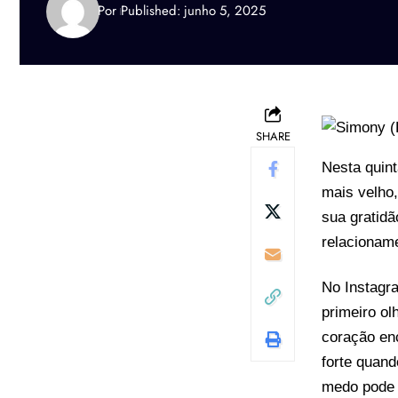
Por
Published: junho 5, 2025
SHARE
Nesta quint
mais velho,
sua gratidã
relacioname
No Instagr
primeiro ol
coração en
forte quand
medo pode 