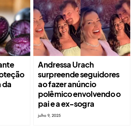
ante
Andressa Urach
proteção
surpreende seguidores
a da
ao fazer anúncio
polêmico envolvendo o
pai e a ex-sogra
julho 9, 2025