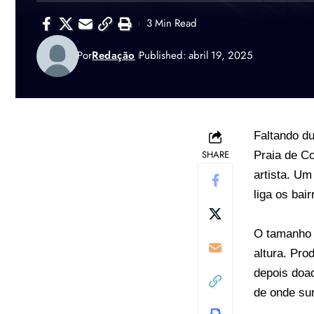
3 Min Read
Por
Redação
Published: abril 19, 2025
Faltando d
SHARE
Praia de Co
artista. Um
liga os bai
O tamanho 
altura. Pro
depois doa
de onde su