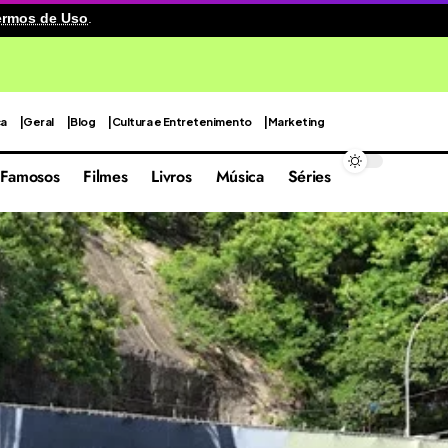
ermos de Uso
.
o no Reino Unido exigirá 30 anos para restauração
ca
Geral
Blog
Cultura e Entretenimento
Marketing
Famosos
Filmes
Livros
Música
Séries