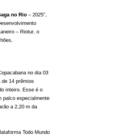
aga no Rio
– 2025”,
 Desenvolvimento
neiro – Riotur, o
lhões.
Copacabana no dia 03
a de 14 prêmios
 inteiro. Esse é o
m palco especialmente
tarão a 2,20 m da
 plataforma Todo Mundo