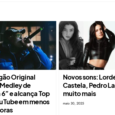
ão Original
Novos sons: Lord
“Medley de
Castela, Pedro La
 6” e alcança Top
muito mais
ouTube em menos
maio 30, 2025
horas