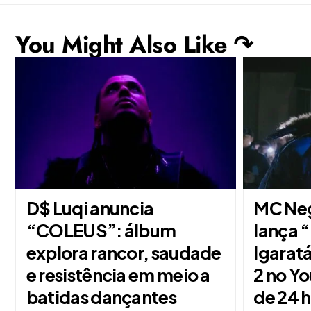
You Might Also Like ↷
D$ Luqi anuncia
MC Neg
“COLEUS”: álbum
lança 
explora rancor, saudade
Igaratá
e resistência em meio a
2 no Y
batidas dançantes
de 24 