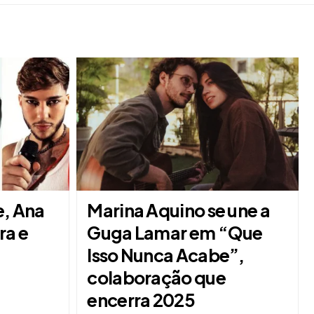
e, Ana
Marina Aquino se une a
ra e
Guga Lamar em “Que
Isso Nunca Acabe”,
colaboração que
encerra 2025