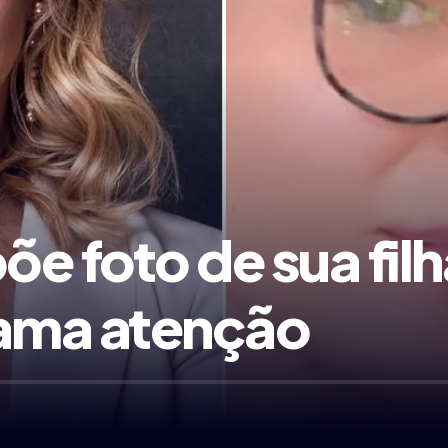
õe foto de sua fil
ama atenção