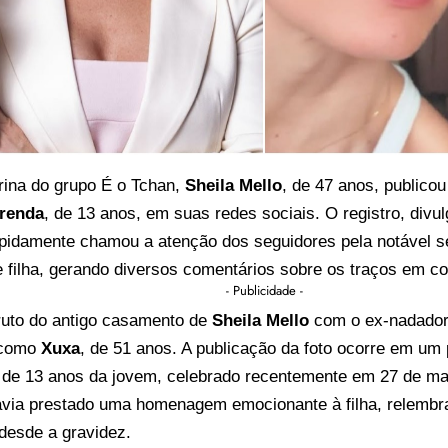
rina do grupo É o Tchan,
Sheila Mello
, de 47 anos, publicou
renda
, de 13 anos, em suas redes sociais. O registro, divu
apidamente chamou a atenção dos seguidores pela notável s
e filha, gerando diversos comentários sobre os traços em 
- Publicidade -
ruto do antigo casamento de
Sheila Mello
com o ex-nadado
 como
Xuxa
, de 51 anos. A publicação da foto ocorre em um
o de 13 anos da jovem, celebrado recentemente em 27 de ma
 havia prestado uma homenagem emocionante à filha, relem
desde a gravidez.