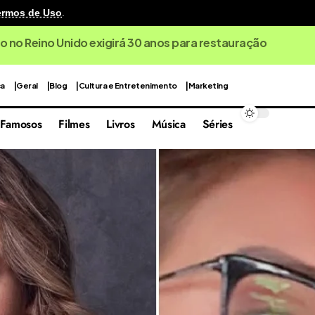
ermos de Uso
.
o no Reino Unido exigirá 30 anos para restauração
ca
Geral
Blog
Cultura e Entretenimento
Marketing
Famosos
Filmes
Livros
Música
Séries