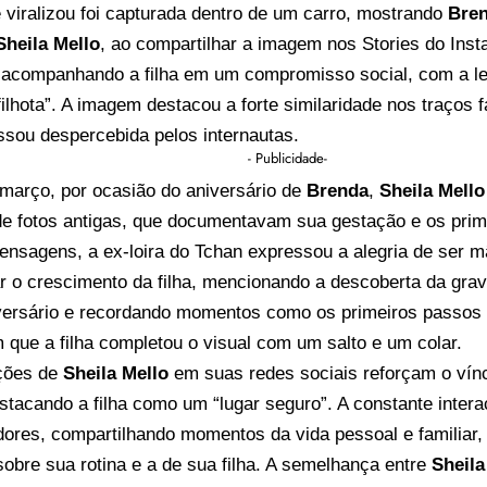
e viralizou foi capturada dentro de um carro, mostrando
Bre
Sheila Mello
, ao compartilhar a imagem nos Stories do Inst
 acompanhando a filha em um compromisso social, com a le
filhota”. A imagem destacou a forte similaridade nos traços f
ssou despercebida pelos internautas.
- Publicidade-
 março, por ocasião do aniversário de
Brenda
,
Sheila Mello
de fotos antigas, que documentavam sua gestação e os prim
nsagens, a ex-loira do Tchan expressou a alegria de ser 
 o crescimento da filha, mencionando a descoberta da grav
iversário e recordando momentos como os primeiros passos
 que a filha completou o visual com um salto e um colar.
ções de
Sheila Mello
em suas redes sociais reforçam o vínc
estacando a filha como um “lugar seguro”. A constante intera
dores, compartilhando momentos da vida pessoal e familiar,
sobre sua rotina e a de sua filha. A semelhança entre
Sheila