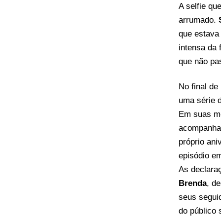
A selfie qu
arrumado.
que estava
intensa da 
que não pa
No final de
uma série 
Em suas me
acompanhar
próprio an
episódio em
As declara
Brenda
, d
seus segui
do público 