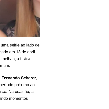
 uma selfie ao lado de
lgado em 13 de abril
emelhança física
comum.
r
Fernando Scherer
,
 período próximo ao
rço. Na ocasião, a
brando momentos