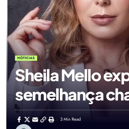
NÓTICIAS
Sheila Mello exp
semelhança ch
3 Min Read