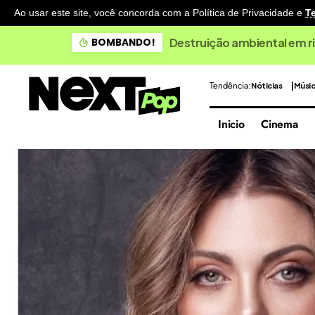
Ao usar este site, você concorda com a Política de Privacidade
e
T
Destruição ambiental em ri
BOMBANDO!
Tendência:
Nóticias
Músi
Inicio
Cinema