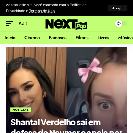
Ao usar este site, você concorda com a Política de
Accept
Privacidade
e
Termos de Uso
.
Aa
Inicio
Cinema
Famosos
Filmes
Livros
Música
NÓTICIAS
Shantal Verdelho sai em
defesa de Neymar e apela por