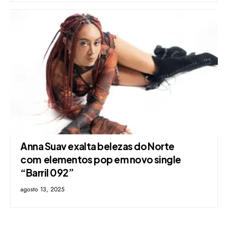
Anna Suav exalta belezas do Norte
com elementos pop em novo single
“Barril 092”
agosto 13, 2025