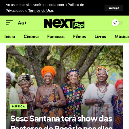
Ao usar este site, você concorda com a Política de
Accept
Privacidade
e
Termos de Uso
.
Aa
Inicio
Cinema
Famosos
Filmes
Livros
Música
MÚSICA
Sesc Santana terá show das
Pastoras do Rosário nos dias