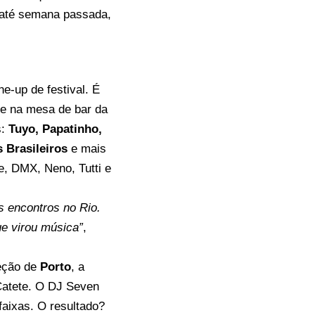
1 até semana passada,
e-up de festival. É
e na mesa de bar da
s:
Tuyo, Papatinho,
s Brasileiros
e mais
, DMX, Neno, Tutti e
s encontros no Rio.
e virou música”
,
reção de
Porto
, a
 Catete. O DJ Seven
faixas. O resultado?