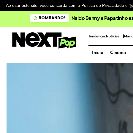
Ao usar este site, você concorda com a Política de Privacidade
e
T
Doce Maravilha apresenta 
BOMBANDO!
Tendência:
Nóticias
Músi
Inicio
Cinema