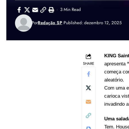
3 Min Read
Por
Redação SP
Published: dezembro 12, 2025
KING Saint
SHARE
apresenta
começa com
aleatório.
Com uma e
carioca vis
invadindo a
Uma salada
Tem. House