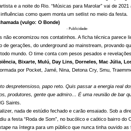
rtista e a noite do Rio. “Músicas para Marolar” vai de 202
influências como quem monta um setlist no meio da festa.
 chamada (vulgo: O Bonde)
- Publicidade-
 não economizou nos contatinhos. A ficha técnica parece lin
o de gerações, do underground ao mainstream, provando qu
todo mundo. O time conta com pesos pesados e revelaçõe
iência, Bixarte, Mulú, Day Lins, Dorneles, Mac Júlia, Lo
formada por Pocket, Jamé, Nina, Detona Cry, Smu, Traemme
to despretensioso, papo reto. Quis passar a energia real do
os, produtores, gente que admiro… É uma reunião de bar qu
NG Saints.
alizer, nada de estúdio fechado e carão ensaiado. Sob a di
diu a festa “Roda de Som”, no bucólico e caótico bairro do
xtape na íntegra para um público que nunca tinha ouvido as 