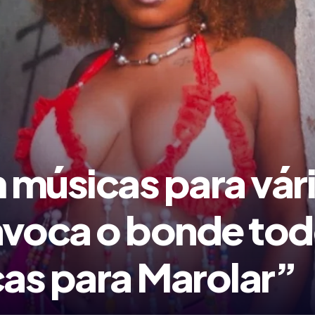
m músicas para vá
nvoca o bonde tod
as para Marolar”