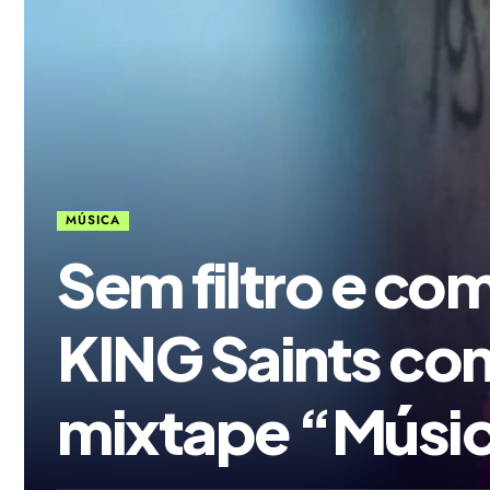
MÚSICA
Sem filtro e co
KING Saints co
mixtape “Músic