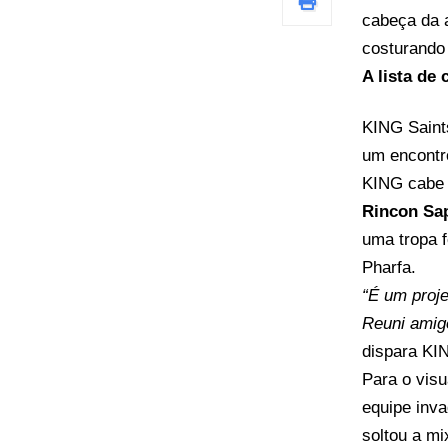
cabeça da a
costurando 
A lista de
KING Saints
um encontr
KING cabe 
Rincon Sap
uma tropa 
Pharfa.
“É um proje
Reuni amig
dispara KI
Para o visu
equipe inva
soltou a mi