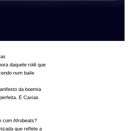
ias
nora daquele rolê que
cendo num baile
anifesto da boemia
perfeita. É Caxias
 com Afrobeats?
zada que reflete a