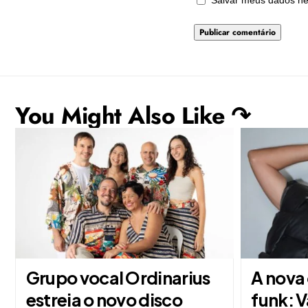
Salvar meus dados ne
You Might Also Like ↷
Grupo vocal Ordinarius
A nova
estreia o novo disco
funk: V