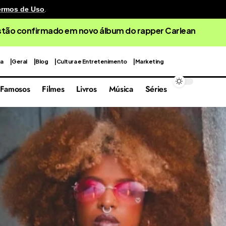
ermos de Uso
.
cenografia reutilizável em sua quarta edição focada nas 
ca
Geral
Blog
Cultura e Entretenimento
Marketing
Famosos
Filmes
Livros
Música
Séries