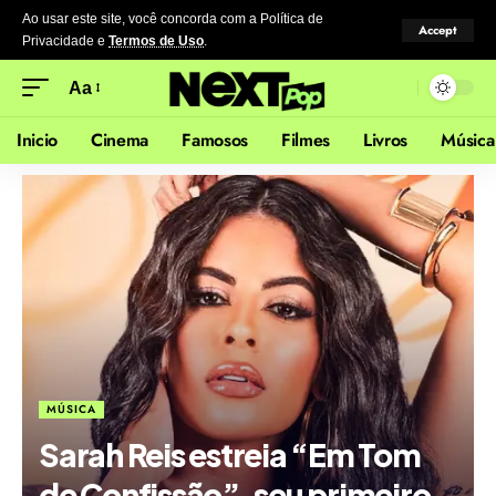
Ao usar este site, você concorda com a Política de
Accept
Privacidade
e
Termos de Uso
.
Aa
Inicio
Cinema
Famosos
Filmes
Livros
Música
MÚSICA
Sarah Reis estreia “Em Tom
de Confissão”, seu primeiro