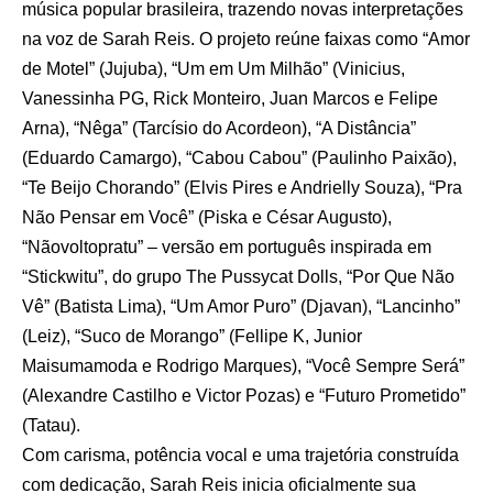
música popular brasileira, trazendo novas interpretações
na voz de Sarah Reis. O projeto reúne faixas como “Amor
de Motel” (Jujuba), “Um em Um Milhão” (Vinicius,
Vanessinha PG, Rick Monteiro, Juan Marcos e Felipe
Arna), “Nêga” (Tarcísio do Acordeon), “A Distância”
(Eduardo Camargo), “Cabou Cabou” (Paulinho Paixão),
“Te Beijo Chorando” (Elvis Pires e Andrielly Souza), “Pra
Não Pensar em Você” (Piska e César Augusto),
“Nãovoltopratu” – versão em português inspirada em
“Stickwitu”, do grupo The Pussycat Dolls, “Por Que Não
Vê” (Batista Lima), “Um Amor Puro” (Djavan), “Lancinho”
(Leiz), “Suco de Morango” (Fellipe K, Junior
Maisumamoda e Rodrigo Marques), “Você Sempre Será”
(Alexandre Castilho e Victor Pozas) e “Futuro Prometido”
(Tatau).
Com carisma, potência vocal e uma trajetória construída
com dedicação, Sarah Reis inicia oficialmente sua