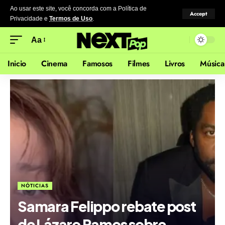
Ao usar este site, você concorda com a Política de
Accept
Privacidade
e
Termos de Uso
.
Aa
Inicio
Cinema
Famosos
Filmes
Livros
Música
NÓTICIAS
Samara Felippo rebate post
de Lázaro Ramos sobre