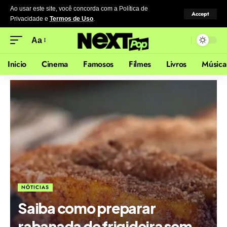
Ao usar este site, você concorda com a Política de
Accept
Privacidade
e
Termos de Uso
.
Aa
Inicio
Cinema
Famosos
Filmes
Livros
Música
NÓTICIAS
Saiba como preparar
rabanada de frigideira sem