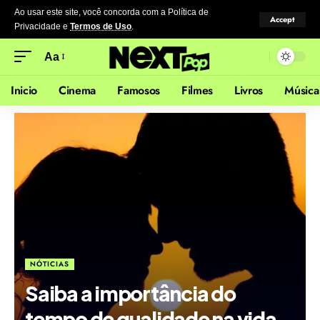
Ao usar este site, você concorda com a Política de
Accept
Privacidade
e
Termos de Uso
.
Aa
Inicio
Cinema
Famosos
Filmes
Livros
Música
NÓTICIAS
Saiba a importância do
tempo de qualidade na vida