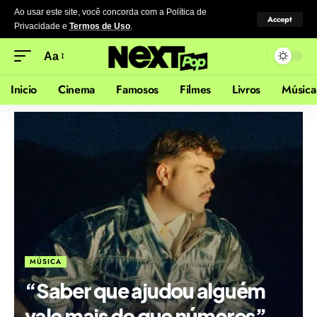
Ao usar este site, você concorda com a Política de
Accept
Privacidade
e
Termos de Uso
.
Aa
Inicio
Cinema
Famosos
Filmes
Livros
Música
MÚSICA
“Saber que ajudou alguém
vale mais do que números”,