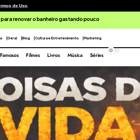
ermos de Uso
.
 para renovar o banheiro gastando pouco
ca
Geral
Blog
Cultura e Entretenimento
Marketing
Famosos
Filmes
Livros
Música
Séries