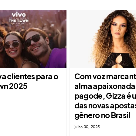
va clientes para o
Com voz marcant
wn 2025
alma apaixonada
pagode, Gizza é
das novas aposta
gênero no Brasil
julho 30, 2025