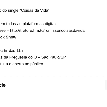
 do single “Coisas da Vida”
em todas as plataformas digitais
ve – http://tratore.ffm.to/romissoncoisasdavida
ock Show
partir das 11h
riz da Freguesia do Ó – São Paulo/SP
tuita e aberto ao público
cle