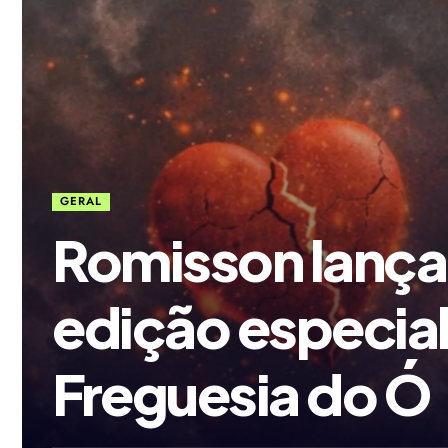
GERAL
Romisson lança 
edição especia
Freguesia do Ó