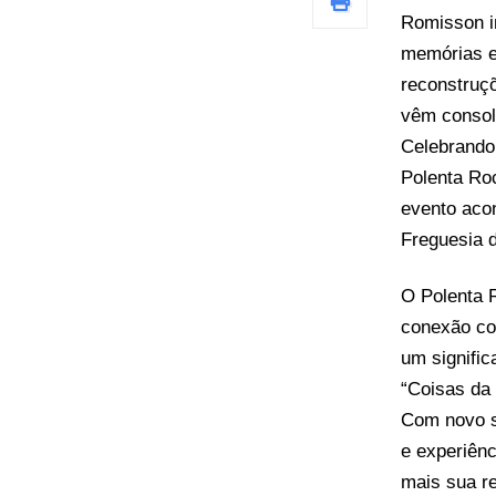
Romisson i
memórias e
reconstruçõ
vêm consol
Celebrando 
Polenta Ro
evento acon
Freguesia 
O Polenta 
conexão co
um signific
“Coisas da 
Com novo s
e experiênc
mais sua re