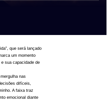
ida”, que será lançado
ão marca um momento
al e sua capacidade de
” mergulha nas
cisões difíceis,
nho. A faixa traz
to emocional diante