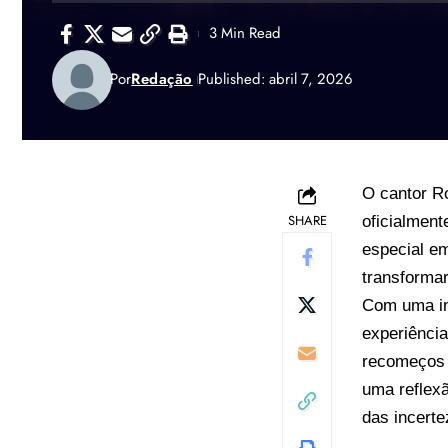
3 Min Read
Por
Redação
Published: abril 7, 2026
O cantor Ro
SHARE
oficialment
especial em
transforma
Com uma in
experiênci
recomeços 
uma reflex
das incerte