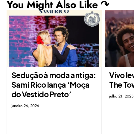
You Might Also Like ↷
Sedução à moda antiga:
Vivo le
Sami Rico lança ‘Moça
The To
do Vestido Preto’
julho 21, 2025
janeiro 26, 2026