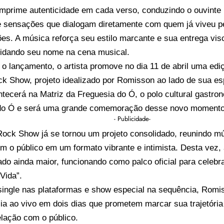
mprime autenticidade em cada verso, conduzindo o ouvinte 
 sensações que dialogam diretamente com quem já viveu pe
es. A música reforça seu estilo marcante e sua entrega vis
idando seu nome na cena musical.
o lançamento, o artista promove no dia 11 de abril uma edi
ck Show, projeto idealizado por Romisson ao lado de sua es
tecerá na Matriz da Freguesia do Ó, o polo cultural gastro
do Ó e será uma grande comemoração desse novo momento 
- Publicidade-
Rock Show já se tornou um projeto consolidado, reunindo m
m o público em um formato vibrante e intimista. Desta vez,
ado ainda maior, funcionando como palco oficial para celebr
Vida”.
ingle nas plataformas e show especial na sequência, Romi
ia ao vivo em dois dias que prometem marcar sua trajetória 
lação com o público.