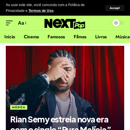
Ao usar este site, você concorda com a Política de
Accept
Privacidade
e
Termos de Uso
.
Aa
Inicio
Cinema
Famosos
Filmes
Livros
Música
MÚSICA
Rian Semy estreia nova era
com o single “Pura Malícia”