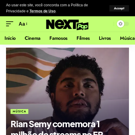
Ao usar este site, você concorda com a Política de
Accept
Privacidade
e
Termos de Uso
.
Aa
Inicio
Cinema
Famosos
Filmes
Livros
Música
MÚSICA
Rian Semy comemora 1
milhão de streams no EP