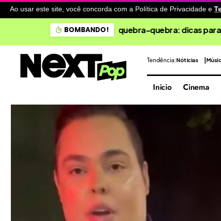
Ao usar este site, você concorda com a Política de Privacidade
e
T
Noronha: Baía do Sancho fi
BOMBANDO!
Tendência:
Nóticias
Músi
Inicio
Cinema