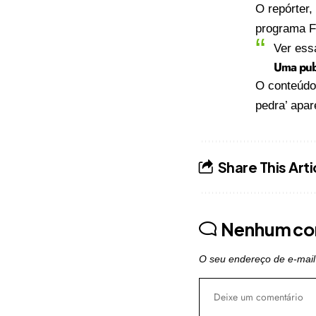
O repórter,
programa F
Ver ess
Uma publ
O conteúd
pedra’
apar
Share This Arti
Nenhum co
O seu endereço de e-mail