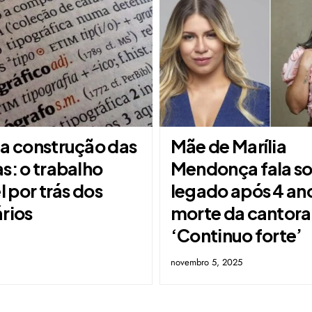
na construção das
Mãe de Marília
s: o trabalho
Mendonça fala s
el por trás dos
legado após 4 an
rios
morte da cantora
‘Continuo forte’
novembro 5, 2025