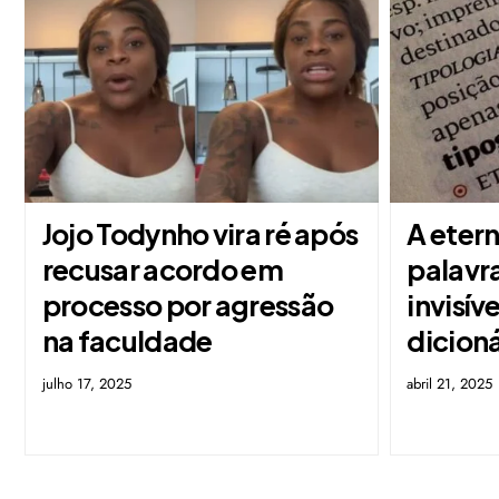
Jojo Todynho vira ré após
A eter
recusar acordo em
palavra
processo por agressão
invisív
na faculdade
dicioná
julho 17, 2025
abril 21, 2025