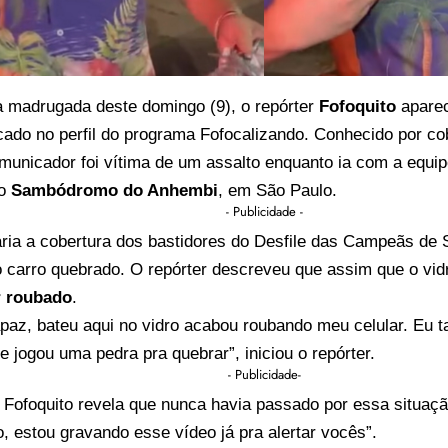
a madrugada deste domingo (9), o repórter
Fofoquito
apare
cado no perfil do programa Fofocalizando. Conhecido por c
municador foi vítima de um assalto enquanto ia com a equi
no
Sambódromo do Anhembi
, em São Paulo.
- Publicidade -
aria a cobertura dos bastidores do Desfile das Campeãs de
o carro quebrado. O repórter descreveu que assim que o vid
r roubado
.
paz, bateu aqui no vidro acabou roubando meu celular. Eu t
e jogou uma pedra pra quebrar”, iniciou o repórter.
- Publicidade-
 Fofoquito revela que nunca havia passado por essa situaç
, estou gravando esse vídeo já pra alertar vocês”.