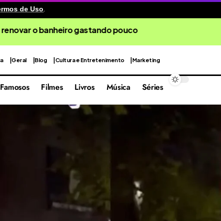
ermos de Uso
.
ca em 4º lugar entre as praias mais bonitas do mundo
ca
Geral
Blog
Cultura e Entretenimento
Marketing
Famosos
Filmes
Livros
Música
Séries