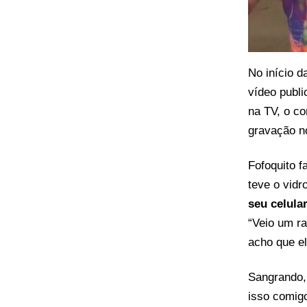
No início d
vídeo publi
na TV, o co
gravação 
Fofoquito f
teve o vidr
seu celula
“Veio um ra
acho que el
Sangrando,
isso comigo