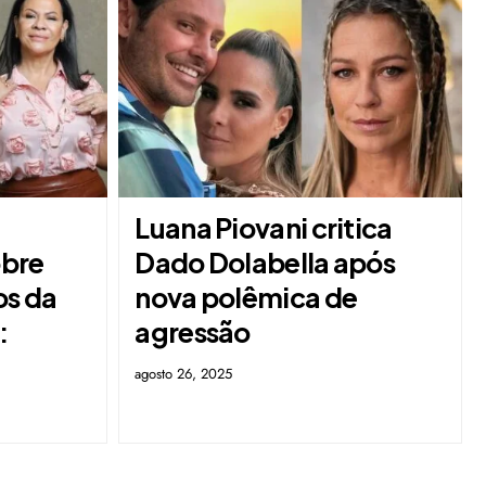
Luana Piovani critica
obre
Dado Dolabella após
os da
nova polêmica de
:
agressão
agosto 26, 2025