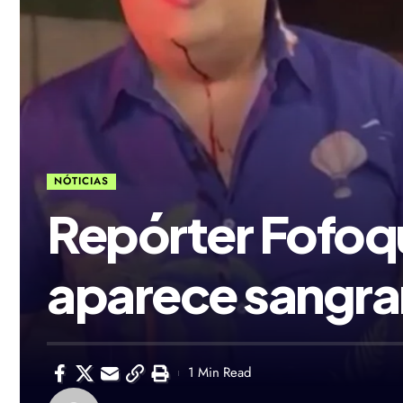
NÓTICIAS
Repórter Fofoqu
aparece sangra
1 Min Read