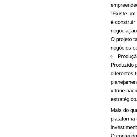
empreended
“Existe um 
é construir
negociação 
O projeto 
negócios co
Produçã
Produzido 
diferentes 
planejamen
vitrine na
estratégico
Mais do qu
plataforma 
investiment
O conteúd