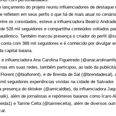
o lançamento do projeto reuniu influenciadores de destaque 
que refletem em seus perfis o que há de mais atual no cenár
ntre os convidados, esteve a influenciadora Beatriz Andrad
e 528 mil seguidores e compartilha conteúdos voltados par
 autêntico. Também marcou presença o criador do perfil @sa
 conta com 388 mil seguidores e é conhecido por divulgar 
a capital baiana.
e influenciadora Ana Carolina Figueiredo (@anacarolinamfi
mas em suas redes, também participou, ao lado da publicitár
 Florent (@biaflorent), e de Brenda de Sal (@brendadesal),
mil seguidores experiências vividas na cidade de Salvador.
 presença do tiktoker (@amicaldbe), da influenciadora Jaqu
alk), além de jornalistas e repórteres baianos como Ícaro 
ida1) e Tairine Celta (@tairinecelta), além de diversos out
cal.