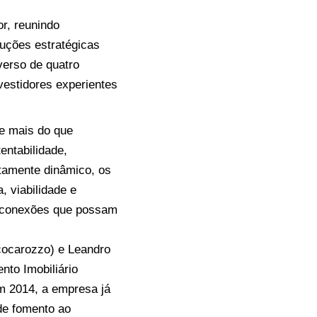
or, reunindo
luções estratégicas
verso de quatro
estidores experientes
õe mais do que
entabilidade,
tamente dinâmico, os
, viabilidade e
 e conexões que possam
cocarozzo) e Leandro
to Imobiliário
m 2014, a empresa já
de fomento ao