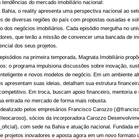
tendências do mercado imobiliário nacional:
Bahia, o reality apresenta uma perspectiva nacional ao set
es de diversas regiões do país com propostas ousadas e so
ro dos negócios imobiliários. Cada episódio mergulha no uni
ores, que terão a missão de convencer uma bancada de inv
encial dos seus projetos.
episódios na primeira temporada, Magnata Imobiliário prop
os: o programa impulsiona discussões sobre inovação, sust
inteligente e novos modelos de negócio. Em um ambiente al
es apresentam suas ideias, detalham sua estrutura financeira
 competitivo. Em troca, buscam apoio financeiro, mentoria
sua entrada no mercado de forma mais robusta.
é idealizado pelos empresários Francisco Carozzo (@francis
leocaroso), sócios da incorporadora Carozzo Desenvolvimen
oficial), com sede na Bahia e atuação nacional. Fundada e
 de projetos inovadores e aposta agora em um novo formato 