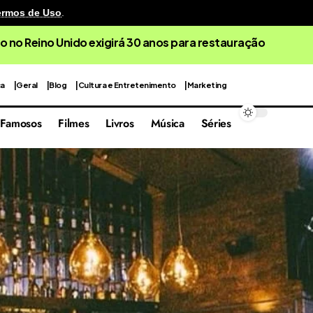
ermos de Uso
.
o no Reino Unido exigirá 30 anos para restauração
ca
Geral
Blog
Cultura e Entretenimento
Marketing
Famosos
Filmes
Livros
Música
Séries