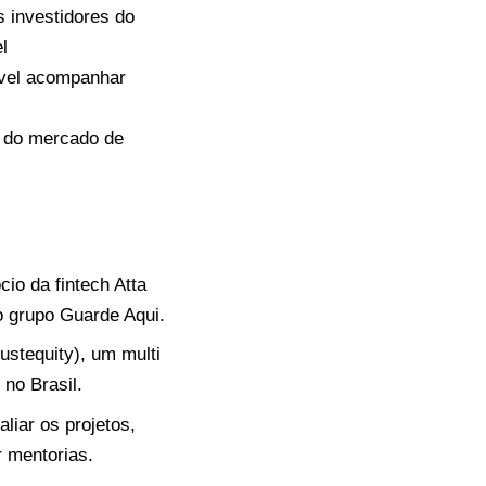
 investidores do
l
ível acompanhar
s do mercado de
io da fintech Atta
o grupo Guarde Aqui.
stequity), um multi
 no Brasil.
liar os projetos,
r mentorias.