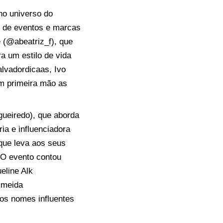
no universo do
io de eventos e marcas
e (@abeatriz_f), que
a um estilo de vida
lvadordicaas, Ivo
em primeira mão as
gueiredo), que aborda
ia e influenciadora
 que leva aos seus
 O evento contou
eline Alk
Almeida
ros nomes influentes