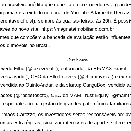
ão brasileira inédita que conecta empreendedores a grandes
rograma será exibido no canal de YouTube Altamente Rentáve
rentaveloficial), sempre às quartas-feiras, às 20h. É poss
vés do novo site: https://magnataimobiliario.com.br
omes que compõem a bancada de avaliação estão influente
os e imóveis no Brasil.
- Publicidade-
evedo Filho (@jazevedof_), cofundador da RE/MAX Brasil
ersalvador), CEO da Ello Imóveis (@elloimoveis_) e ex-sóc
 vendida ao QuintoAndar, e da startup CanguBox, vendida a
 Bastos (@rbbastosofc), CEO da MAM Trust Equity (@mamtru
ce especializado na gestão de grandes patrimônios familiares
irmãos Carozzo, os investidores serão responsáveis por ava
untas estratégicas, sinalizar interesses de aporte e oferece
nto com personalidades: