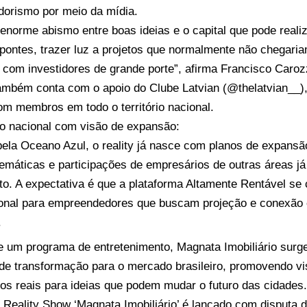
orismo por meio da mídia.
enorme abismo entre boas ideias e o capital que pode realiz
 pontes, trazer luz a projetos que normalmente não chegar
com investidores de grande porte”, afirma Francisco Caroz
também conta com o apoio do Clube Latvian (@thelatvian__),
m membros em todo o território nacional.
o nacional com visão de expansão:
pela Oceano Azul, o reality já nasce com planos de expans
temáticas e participações de empresários de outras áreas j
to. A expectativa é que a plataforma Altamente Rentável s
cional para empreendedores que buscam projeção e conexão 
.
e um programa de entretenimento, Magnata Imobiliário sur
de transformação para o mercado brasileiro, promovendo vi
os reais para ideias que podem mudar o futuro das cidades.
o
Reality Show ‘Magnata Imobiliário’ é lançado com disputa 