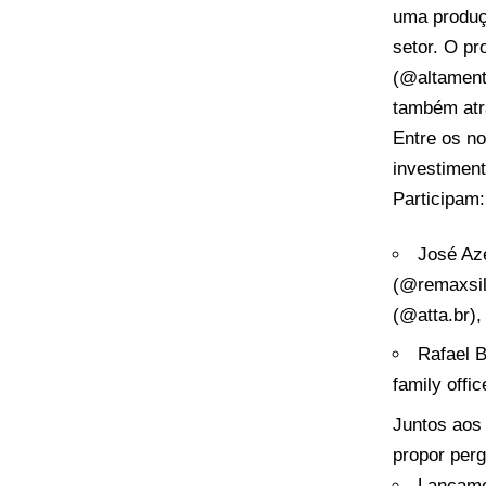
uma produç
setor. O p
(@altamente
também atra
Entre os n
investiment
Participam:
José Az
(@remaxsilv
(@atta.br),
⁠Rafael
family offi
Juntos aos 
propor perg
Lançame