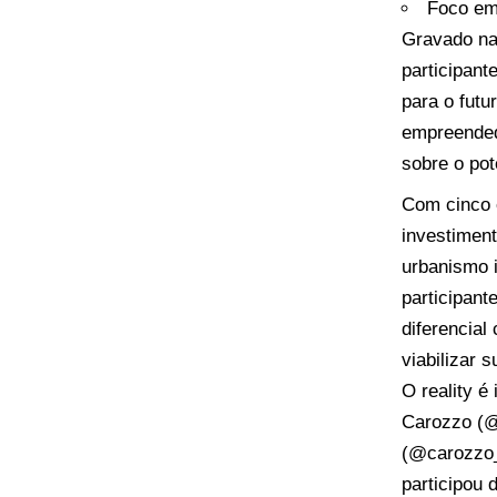
Foco em 
Gravado na 
participant
para o futu
empreended
sobre o pot
Com cinco 
investiment
urbanismo 
participant
diferencial
viabilizar 
O reality 
Carozzo (@
(@carozzo_
participou