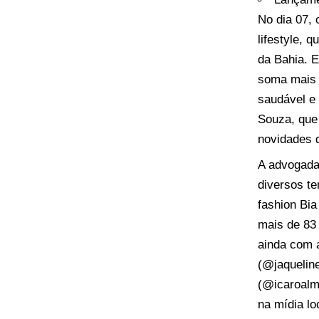
No dia 07, 
lifestyle, 
da Bahia. E
soma mais d
saudável e
Souza, que
novidades d
A advogada 
diversos te
fashion Bia
mais de 83 
ainda com a
(@jaqueline
(@icaroalme
na mídia lo