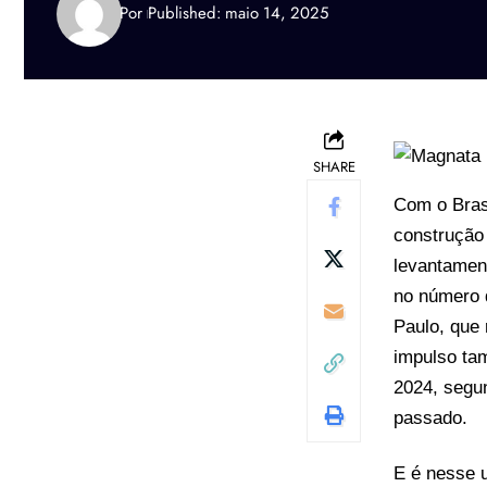
Por
Published: maio 14, 2025
SHARE
Com o Bras
construção 
levantamen
no número d
Paulo, que
impulso ta
2024, segu
passado.
E é nesse u