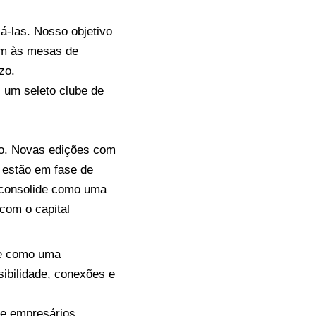
á-las. Nosso objetivo
iam às mesas de
zo.
 um seleto clube de
ão. Novas edições com
á estão em fase de
e consolide como uma
com o capital
ge como uma
sibilidade, conexões e
de empresários